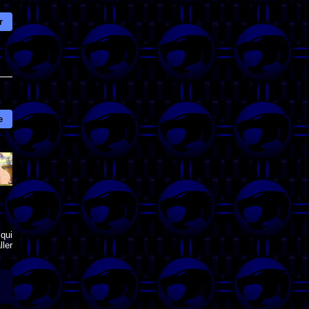
r
e
qui
ler