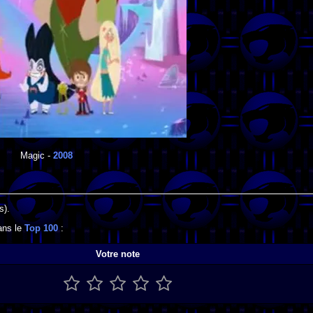
Magic
-
2008
s).
ans le
Top 100
:
Votre note