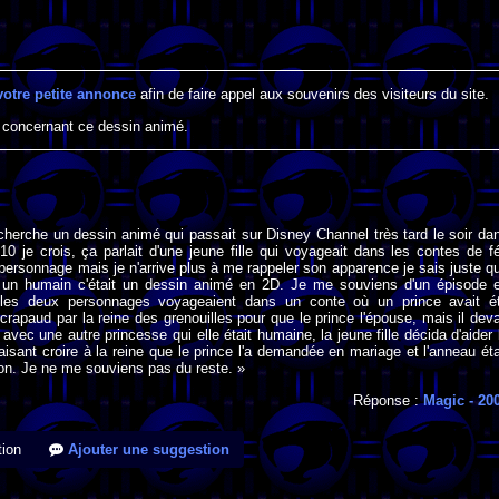
votre petite annonce
afin de faire appel aux souvenirs des visiteurs du site.
 concernant ce dessin animé.
cherche un dessin animé qui passait sur Disney Channel très tard le soir da
0 je crois, ça parlait d'une jeune fille qui voyageait dans les contes de f
personnage mais je n'arrive plus à me rappeler son apparence je sais juste q
s un humain c'était un dessin animé en 2D. Je me souviens d'un épisode 
ù les deux personnages voyageaient dans un conte où un prince avait é
crapaud par la reine des grenouilles pour que le prince l'épouse, mais il deva
avec une autre princesse qui elle était humaine, la jeune fille décida d'aider 
aisant croire à la reine que le prince l'a demandée en mariage et l'anneau éta
lon. Je ne me souviens pas du reste. »
Réponse :
Magic
- 20
ion
Ajouter une suggestion