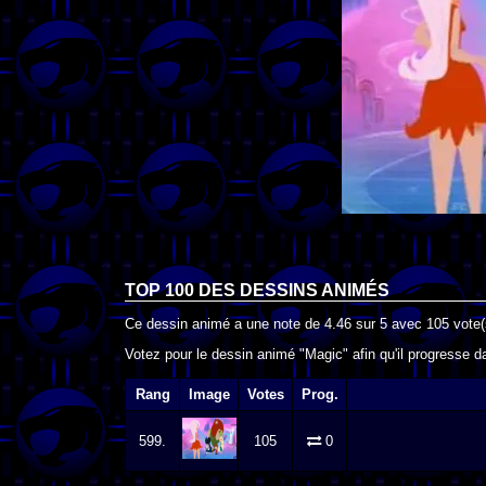
TOP 100 DES
DESSINS ANIMÉS
Ce dessin animé a une note de
4.46
sur
5
avec
105
vote(
Votez pour le dessin animé "Magic" afin qu'il progresse d
Rang
Image
Votes
Prog.
599.
105
0