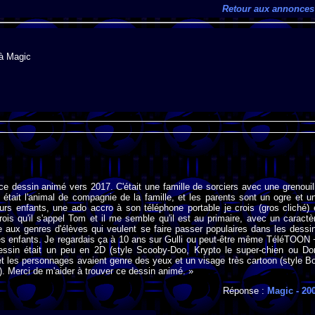
Retour aux annonces
 à Magic
 ce dessin animé vers 2017. C'était une famille de sorciers avec une grenouil
 était l'animal de compagnie de la famille, et les parents sont un ogre et u
urs enfants, une ado accro à son téléphone portable je crois (gros cliché) 
crois qu'il s'appel Tom et il me semble qu'il est au primaire, avec un caractè
e aux genres d'élèves qui veulent se faire passer populaires dans les dessi
es enfants. Je regardais ça à 10 ans sur Gulli ou peut-être même TéléTOON 
essin était un peu en 2D (style Scooby-Doo, Krypto le super-chien ou Do
) et les personnages avaient genre des yeux et un visage très cartoon (style B
). Merci de m'aider à trouver ce dessin animé. »
Réponse :
Magic
- 20