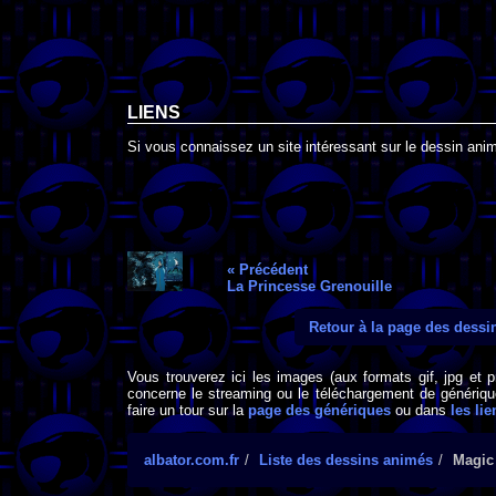
LIENS
Si vous connaissez un site intéressant sur le dessin anim
« Précédent
La Princesse Grenouille
Retour à la page des dess
Vous trouverez ici les images (aux formats gif, jpg et 
concerne le streaming ou le téléchargement de générique
faire un tour sur la
page des génériques
ou dans
les lie
albator.com.fr
Liste des dessins animés
Magic