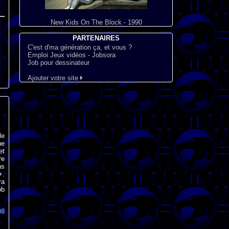
New Kids On The Block - 1990
PARTENAIRES
C'est d'ma génération ça, et vous ?
Emploi Jeux vidéos - Jobsora
Job pour dessinateur
Ajouter votre site
le
ne
et
re
ns
+.
ra
ob
08