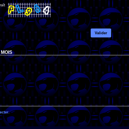
raît
Valider
 MOIS
ecter
.