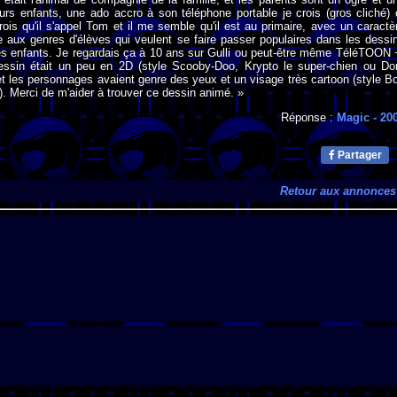
urs enfants, une ado accro à son téléphone portable je crois (gros cliché) 
crois qu'il s'appel Tom et il me semble qu'il est au primaire, avec un caractè
e aux genres d'élèves qui veulent se faire passer populaires dans les dessi
es enfants. Je regardais ça à 10 ans sur Gulli ou peut-être même TéléTOON 
essin était un peu en 2D (style Scooby-Doo, Krypto le super-chien ou Do
) et les personnages avaient genre des yeux et un visage très cartoon (style B
). Merci de m'aider à trouver ce dessin animé. »
Réponse :
Magic
- 20
Partager
Retour aux annonces