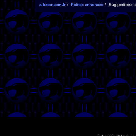
albator.com.fr
Petites annonces
Suggestions su