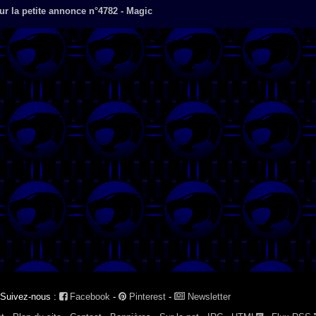
r la petite annonce n°4782 - Magic
Suivez-nous :
Facebook
-
Pinterest
-
Newsletter