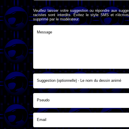
Veuillez laisser votre suggestion ou répondre aux sugge
racistes sont interdits. Evitez le style SMS et n'éc
supprimé par le modérateur.
Message
Suggestion (optionnelle) - Le nom du dessin animé
Pseudo
Email