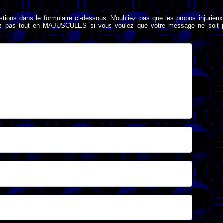
stions dans le formulaire ci-dessous. N'oubliez pas que les propos injurieu
rivez pas tout en MAJUSCULES si vous voulez que votre message ne soit 