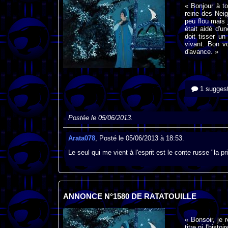
« Bonjour à to
reine des Neig
peu flou mais 
était aidé d'u
doit tisser u
vivant. Bon vo
d'avance. »
1 suggest
Postée le 05/06/2013.
Arata078
, Posté le 05/06/2013 à 18:53.
Le seul qui me vient à l'esprit est le conte russe "la pr
ANNONCE N°1580 DE RATATOUILLE
« Bonsoir, je 
titre ni l'hist