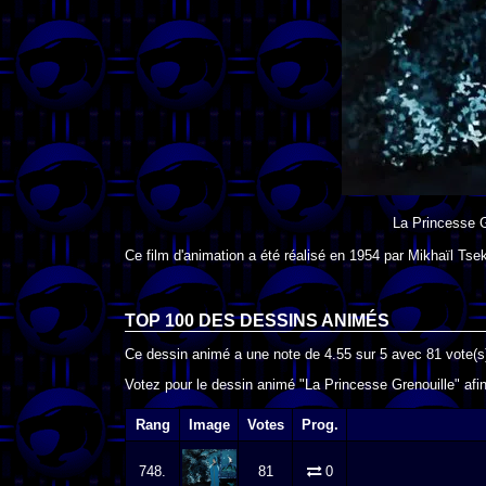
La Princesse G
Ce film d'animation a été réalisé en
1954
par
Mikhaïl Tse
TOP 100 DES
DESSINS ANIMÉS
Ce dessin animé a une note de
4.55
sur
5
avec
81
vote(s
Votez pour le dessin animé "La Princesse Grenouille" afin
Rang
Image
Votes
Prog.
748.
81
0