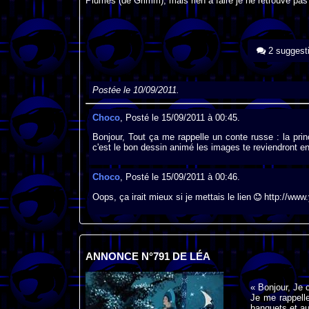
Plumes (de Grimm), mais rien à faire je ne retrouve pas le
2 suggest
Postée le 10/09/2011.
Choco
, Posté le 15/09/2011 à 00:45.
Bonjour, Tout ça me rappelle un conte russe : la princ
c'est le bon dessin animé les images te reviendront e
Choco
, Posté le 15/09/2011 à 00:46.
Oops, ça irait mieux si je mettais le lien
http://ww
ANNONCE N°791 DE LÉA
« Bonjour, Je 
Je me rappelle
banquets et aus