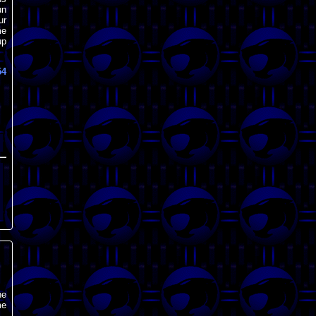
un
ur
me
up
54
ne
me
..