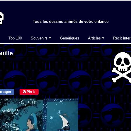
Tous les dessins animés de votre enfance
Top 100
Souvenirs
Génériques
Articles
Récit inter
uille
rtager
Pin it