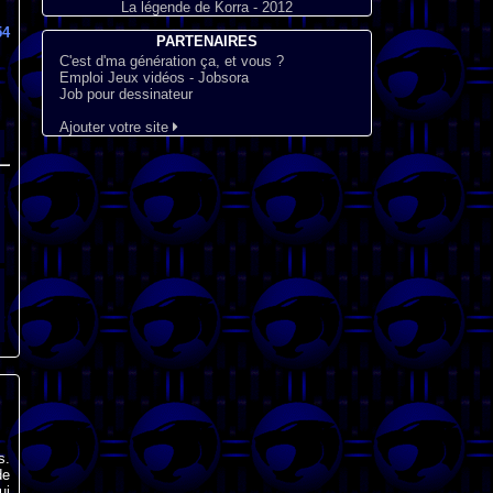
La légende de Korra - 2012
54
PARTENAIRES
C'est d'ma génération ça, et vous ?
Emploi Jeux vidéos - Jobsora
Job pour dessinateur
Ajouter votre site
s.
de
ui