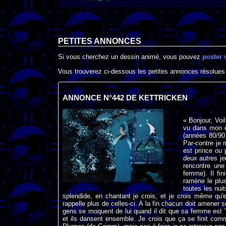
PETITES ANNONCES
Si vous cherchez un dessin animé, vous pouvez
poster 
Vous trouverez ci-dessous les petites annonces résolues
ANNONCE N°442 DE KETTRICKEN
« Bonjour, Voi
vu dans mon en
(années 80/90,
Par-contre je 
est prince ou 
deux autres je
rencontre une 
femme). Il fin
ramène le plus
toutes les nui
splendide, en chantant je crois, et je crois même qu'
rappelle plus de celles-ci. A la fin chacun doit amener
gens se moquent de lui quand il dit que sa femme est "s
et ils dansent ensemble. Je crois que ça se finit com