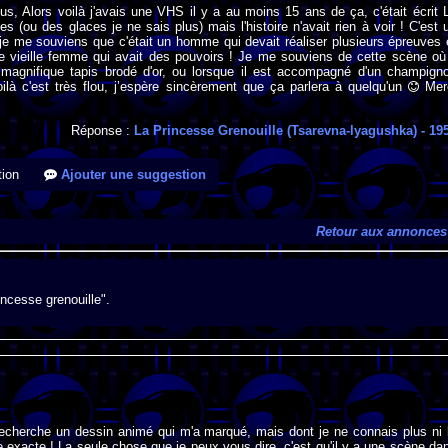
us, Alors voilà j'avais une VHS il y a au moins 15 ans de ça, c'était écrit 
es (ou des glaces je ne sais plus) mais l'histoire n'avait rien à voir ! C'est 
je me souviens que c'était un homme qui devait réaliser plusieurs épreuves 
ne vieille femme qui avait des pouvoirs ! Je me souviens de cette scène où 
n magnifique tapis brodé d'or, ou lorsque il est accompagné d'un champign
ilà c'est très flou, j’espère sincèrement que ça parlera à quelqu'un
Mer
Réponse :
La Princesse Grenouille (Tsarevna-lyagushka)
- 19
ion
Ajouter une suggestion
Retour aux annonces
incesse grenouille".
recherche un dessin animé qui m'a marqué, mais dont je ne connais plus ni 
oire exacte ! La seule chose que je peux vous dire, c'est qu'il y a une scène da