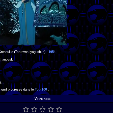
renouille
(Tsarevna-lyagushka) -
1954
khanovski
.
).
 qu'il progresse dans le
Top 100
:
Votre note