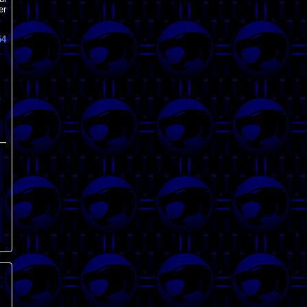
er
54