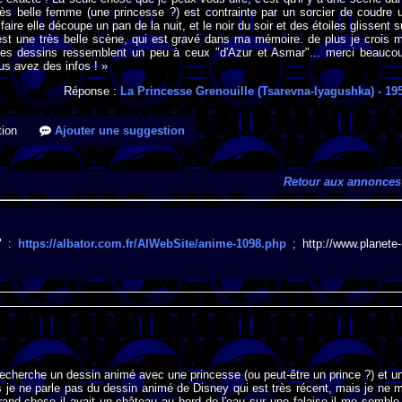
rès belle femme (une princesse ?) est contrainte par un sorcier de coudre 
 faire elle découpe un pan de la nuit, et le noir du soir et des étoiles glissent s
'est une très belle scène, qui est gravé dans ma mémoire. de plus je crois 
les dessins ressemblent un peu à ceux "d'Azur et Asmar"... merci beauco
us avez des infos ! »
Réponse :
La Princesse Grenouille (Tsarevna-lyagushka)
- 19
ion
Ajouter une suggestion
Retour aux annonces
e" :
https://albator.com.fr/AlWebSite/anime-1098.php
; http://www.planete-
recherche un dessin animé avec une princesse (ou peut-être un prince ?) et u
s je ne parle pas du dessin animé de Disney qui est très récent, mais je ne 
rand chose il avait un château au bord de l'eau sur une falaise il me semble.