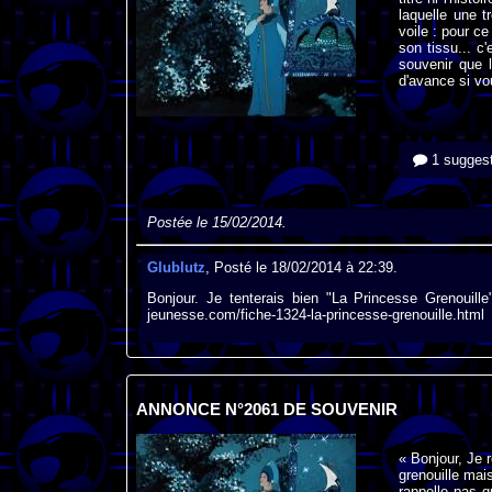
laquelle une t
voile : pour ce
son tissu... c
souvenir que 
d'avance si vo
1 suggest
Postée le 15/02/2014.
Glublutz
, Posté le 18/02/2014 à 22:39.
Bonjour. Je tenterais bien "La Princesse Grenouill
jeunesse.com/fiche-1324-la-princesse-grenouille.html
ANNONCE N°2061 DE SOUVENIR
« Bonjour, Je 
grenouille mai
rappelle pas g