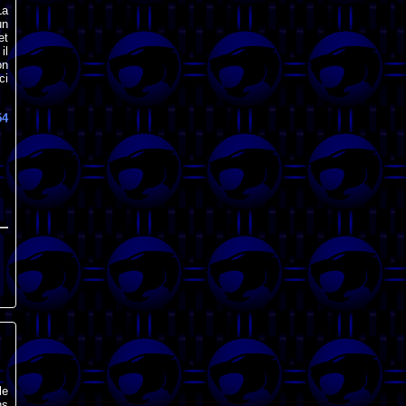
La
un
et
il
on
ci
54
le
ns