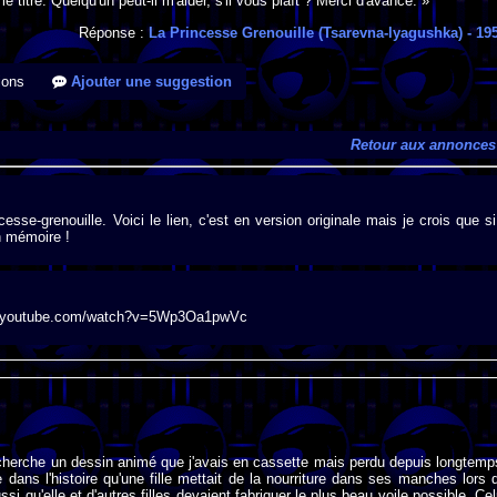
 titre. Quelqu'un peut-il m'aider, s'il vous plaît ? Merci d'avance. »
Réponse :
La Princesse Grenouille (Tsarevna-lyagushka)
- 19
ions
Ajouter une suggestion
Retour aux annonces
esse-grenouille. Voici le lien, c'est en version originale mais je crois que si
n mémoire !
w.youtube.com/watch?v=5Wp3Oa1pwVc
cherche un dessin animé que j'avais en cassette mais perdu depuis longtemp
 dans l'histoire qu'une fille mettait de la nourriture dans ses manches lors 
si qu'elle et d'autres filles devaient fabriquer le plus beau voile possible. Cel