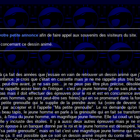
votre petite annonce
afin de faire appel aux souvenirs des visiteurs du site.
 concernant ce dessin animé.
là ça fait des années que j'essaie en vain de retrouver un dessin animé que j'
fance, je crois que c'était en cassette mais je ne me rappelle plus très bi
 peut-être avant, je ne sais pas... je ne peux pas être plus précise, désolée
me rappelle assez bien de l'intrigue : c'est un jeune homme (je ne sais plus s'
pas mais il doit effectuer des épreuves pour le roi et est en concurrence av
unes hommes, qui sont peut-être ses frères) qui en se promenant dans la for
petite grenouille qui le supplie de la prendre avec lui (voire de devenir 
it par accepter et il l'appelle "Ma petite grenouille". Le roi demande qu'on l
 beau tapis, le jeune homme en parle à la grenouille qui en fait se transfor
ts, à l'insu du jeune homme, en magnifique jeune femme. Elle lui coud un tap
elle y incruste des étoiles. Il y a aussi deux autres épreuves mais je ne 
 son épouse à un banquet donné par le roi et le jeune homme est désespéré, l
a petite grenouille", mais en fait c'est une magnifique jeune femme qui arri
me ça. Il est possible que ce soit un dessin animé inspiré du conte des Tro