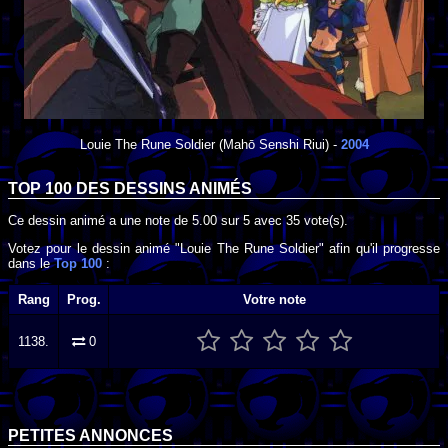
Louie The Rune Soldier
(Mahō Senshi Riui) -
2004
TOP 100 DES
DESSINS ANIMÉS
Ce dessin animé a une note de
5.00
sur
5
avec
35
vote(s).
Votez pour le dessin animé "Louie The Rune Soldier" afin qu'il progresse
dans le
Top 100
:
Rang
Prog.
Votre note
1138.
0
PETITES ANNONCES