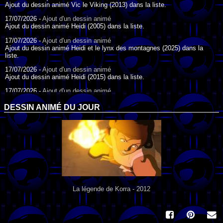
Ajout du dessin animé Vic le Viking (2013) dans la liste.
17/07/2026 -
Ajout d'un dessin animé
Ajout du dessin animé Heidi (2005) dans la liste.
17/07/2026 -
Ajout d'un dessin animé
Ajout du dessin animé Heidi et le lynx des montagnes (2025) dans la
liste.
17/07/2026 -
Ajout d'un dessin animé
Ajout du dessin animé Heidi (2015) dans la liste.
17/07/2026 -
Ajout d'un dessin animé
Ajout du dessin animé Heidi (1995) dans la liste.
DESSIN ANIMÉ DU JOUR
09/07/2026 -
Ajout d'un dessin animé
Ajout du dessin animé Genki l'Aventurier de la Chance (2006) dans la
liste.
04/07/2026 -
Ajout d'un dessin animé
Ajout du dessin animé Vilain Petit Canard (2000) dans la liste.
04/07/2026 -
Ajout d'un dessin animé
Ajout du dessin animé Le Noël du vilain petit canard (2003) dans la liste.
La légende de Korra - 2012