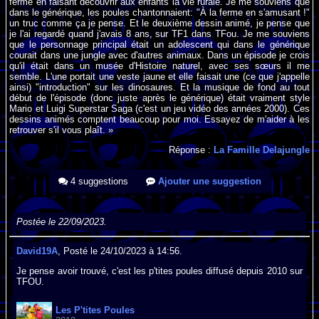
ferme en faisant découvrir aux enfants la vie rurale. Je me souviens que
dans le générique, les poules chantonnaient: "À la ferme en s'amusant !"
un truc comme ça je pense. Et le deuxième dessin animé, je pense que
je l'ai regardé quand j'avais 8 ans, sur TF1 dans TFou. Je me souviens
que le personnage principal était un adolescent qui dans le générique
courait dans une jungle avec d'autres animaux. Dans un épisode je crois
qu'il était dans un musée d'Histoire naturel, avec ses sœurs il me
semble. L'une portait une veste jaune et elle faisait une (ce que j'appelle
ainsi) "introduction" sur les dinosaures. Et la musique de fond au tout
début de l'épisode (donc juste après le générique) était vraiment style
Mario et Luigi Superstar Saga (c'est un jeu vidéo des années 2000). Ces
dessins animés comptent beaucoup pour moi. Essayez de m'aider à les
retrouver s'il vous plaît. »
Réponse :
La Famille Delajungle
4 suggestions
Ajouter une suggestion
Postée le 22/09/2023.
David19A
, Posté le 24/10/2023 à 14:56.
Je pense avoir trouvé, c'est les p'tites poules diffusé depuis 2010 sur
TFOU.
Les P'tites Poules