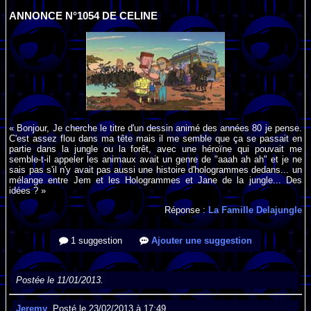
ANNONCE N°1054 DE CELINE
« Bonjour, Je cherche le titre d'un dessin animé des années 80 je pense.
C'est assez flou dans ma tête mais il me semble que ça se passait en
partie dans la jungle ou la forêt, avec une héroïne qui pouvait me
semble-t-il appeler les animaux avait un genre de "aaah ah ah" et je ne
sais pas s'il n'y avait pas aussi une histoire d'hologrammes dedans... un
mélange entre Jem et les Hologrammes et Jane de la jungle... Des
idées ? »
Réponse :
La Famille Delajungle
1 suggestion
Ajouter une suggestion
Postée le 11/01/2013.
Jeremy
, Posté le 23/02/2013 à 17:49.