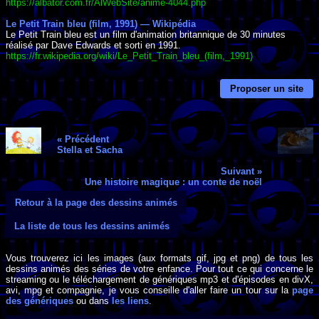
https://albator.com.fr/AlWebSite/anime-4044.php
Le Petit Train bleu (film, 1991) — Wikipédia
Le Petit Train bleu est un film d'animation britannique de 30 minutes
réalisé par Dave Edwards et sorti en 1991.
https://fr.wikipedia.org/wiki/Le_Petit_Train_bleu_(film,_1991)
Proposer un site
« Précédent
Stella et Sacha
Suivant »
Une histoire magique : un conte de noël
Retour à la page des dessins animés
La liste de tous les dessins animés
Vous trouverez ici les images (aux formats gif, jpg et png) de tous les
dessins animés des séries de votre enfance. Pour tout ce qui concerne le
streaming ou le téléchargement de génériques mp3 et d'épisodes en divX,
avi, mpg et compagnie, je vous conseille d'aller faire un tour sur la
page
des génériques
ou dans
les liens
.