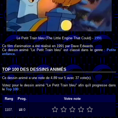
Le Petit Train bleu
(The Little Engine That Could) -
1991
Ce film d'animation a été réalisé en
1991
par
Dave Edwards
.
Ce dessin animé "Le Petit Train bleu" est classé dans le genre :
Petite
enfance
.
TOP 100 DES
DESSINS ANIMÉS
Ce dessin animé a une note de
4.89
sur
5
avec
37
vote(s).
Votez pour le dessin animé "Le Petit Train bleu" afin qu'il progresse dans
le
Top 100
:
Rang
Prog.
Votre note
1107.
0