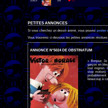
1325.
26
-3
PETITES ANNONCES
Si vous cherchez un dessin animé, vous pouvez
poster 
Vous trouverez ci-dessous les petites annonces résolues
ANNONCE N°5024 DE OBSTINATUM
« Bonjour, Je
garçon en bleu
tout mignon. 
stop motion).
probablement 
beaucoup à cœ