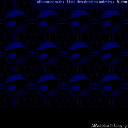
albator.com.fr
Liste des dessins animés
Victor
AlWebSite
© Copyrigh