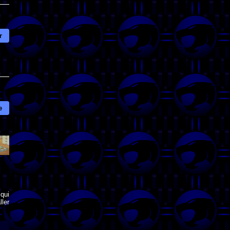
r
e
qui
ler