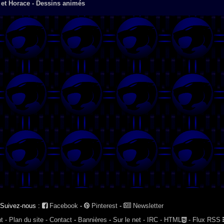
 et Horace - Dessins animés
Suivez-nous :
Facebook
-
Pinterest
-
Newsletter
t -
Plan du site -
Contact
-
Bannières
-
Sur le net -
IRC -
HTML
-
Flux RSS