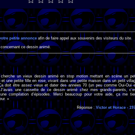
votre petite annonce
afin de faire appel aux souvenirs des visiteurs du site.
 concernant ce dessin animé.
 cherche un vieux dessin animé en stop motion mettant en scène un pet
 et une petite fille en rose, vivant dans une petite maison dans un petit villa
Ça doit être assez vieux et dater des années 70 (un peu comme Oui-Oui 
 J’avais une cassette de ce dessin animé chez mes grands-parents, c’e
une compilation d’épisodes. Merci beaucoup pour votre aide, ça me tie
ur. »
Réponse :
Victor et Horace
- 19