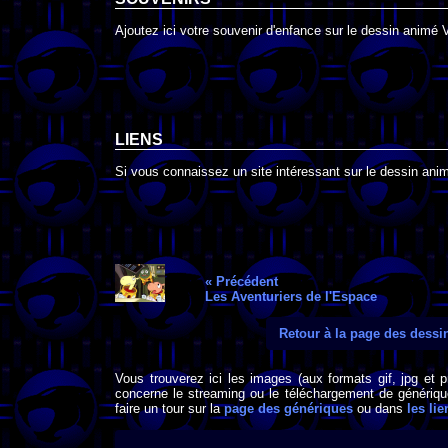
Ajoutez ici votre souvenir d'enfance sur le dessin animé 
LIENS
Si vous connaissez un site intéressant sur le dessin animé
« Précédent
Les Aventuriers de l'Espace
Retour à la page des dess
Vous trouverez ici les images (aux formats gif, jpg et 
concerne le streaming ou le téléchargement de générique
faire un tour sur la
page des génériques
ou dans
les lie