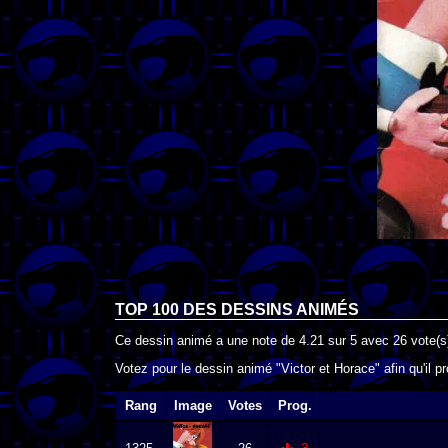
TOP 100 DES
DESSINS ANIMÉS
Ce dessin animé a une note de
4.21
sur
5
avec
26
vote(s
Votez pour le dessin animé "Victor et Horace" afin qu'il 
Rang
Image
Votes
Prog.