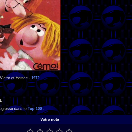
Victor et Horace
-
1972
).
progresse dans le
Top 100
:
Votre note