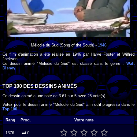
Mélodie du Sud
(Song of the South) -
1946
Ce film d'animation a été réalisé en
1946
par
Harve Foster
et
Wilfred
Jackson
.
Ce dessin animé "Mélodie du Sud" est classé dans le genre :
Walt
Disney
.
TOP 100 DES
DESSINS ANIMÉS
Ce dessin animé a une note de
3.61
sur
5
avec
25
vote(s).
Votez pour le dessin animé "Mélodie du Sud" afin qu'il progresse dans le
Top 100
:
Rang
Prog.
Votre note
1376.
0