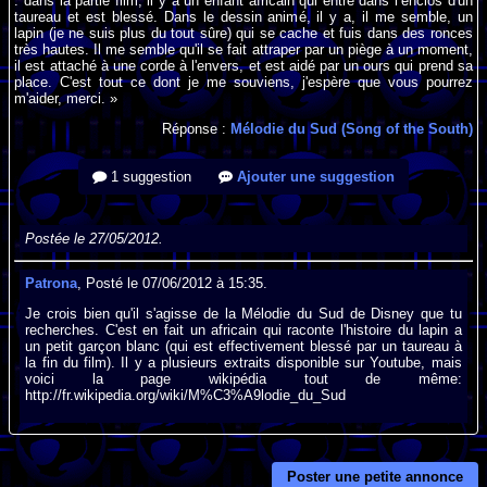
: dans la partie film, il y a un enfant africain qui entre dans l’enclos d'un
taureau et est blessé. Dans le dessin animé, il y a, il me semble, un
lapin (je ne suis plus du tout sûre) qui se cache et fuis dans des ronces
très hautes. Il me semble qu'il se fait attraper par un piège à un moment,
il est attaché à une corde à l'envers, et est aidé par un ours qui prend sa
place. C'est tout ce dont je me souviens, j'espère que vous pourrez
m'aider, merci. »
Réponse :
Mélodie du Sud (Song of the South)
1 suggestion
Ajouter une suggestion
Postée le 27/05/2012.
Patrona
, Posté le 07/06/2012 à 15:35.
Je crois bien qu'il s'agisse de la Mélodie du Sud de Disney que tu
recherches. C'est en fait un africain qui raconte l'histoire du lapin a
un petit garçon blanc (qui est effectivement blessé par un taureau à
la fin du film). Il y a plusieurs extraits disponible sur Youtube, mais
voici la page wikipédia tout de même:
http://fr.wikipedia.org/wiki/M%C3%A9lodie_du_Sud
Poster une petite annonce