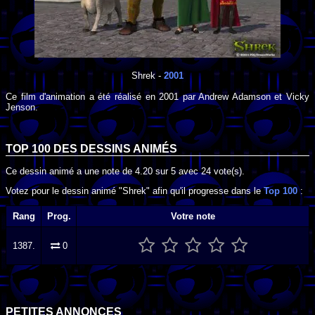
Shrek
-
2001
Ce film d'animation a été réalisé en
2001
par
Andrew Adamson
et
Vicky
Jenson
.
TOP 100 DES
DESSINS ANIMÉS
Ce dessin animé a une note de
4.20
sur
5
avec
24
vote(s).
Votez pour le dessin animé "Shrek" afin qu'il progresse dans le
Top 100
:
Rang
Prog.
Votre note
1387.
0
PETITES ANNONCES