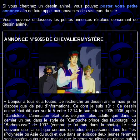
Si vous cherchez un dessin animé, vous pouvez
poster votre petite
annonce
afin de faire appel aux souvenirs des visiteurs du site.
Vous trouverez ci-dessous les petites annonces résolues concernant ce
dessin animé.
ANNONCE N°5055 DE CHEVALIERMYSTÈRE
« Bonjour à tous et à toutes, Je recherche un dessin animé mais je ne
dispose que de peu d'informations. Ce dont je suis sûr : Ce dessin
animé était diffuser sur la 5 entre 12-14 le samedi en 2005-2006 ,après
"Bandolero". L'animation était plus soignée ,plus adulte que dans ce
dernier un peu dans le style de "Cartouche prince des faubourgs" ou
"Barberousse" de 1997 (comme je l'ai mis dans la photo). Le seul
souvenir que j'ai est que certains épisodes se passaient dans les îles
(Polynésie ou Asie du sud) et que dans un épisode deux jeunes femmes
sont ligotées autour d'un mat et que le héros se glisse en pleine nuit à