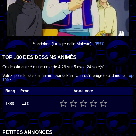
Sandokan
(La tigre della Malesia) -
1997
TOP 100 DES
DESSINS ANIMÉS
Ce dessin animé a une note de
4.26
sur
5
avec
24
vote(s).
Votez pour le dessin animé "Sandokan" afin qu'il progresse dans le
Top
100
:
Rang
Prog.
Votre note
1386.
0
PETITES ANNONCES