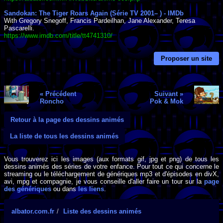
Sandokan: The Tiger Roars Again (Série TV 2001– ) - IMDb
With Gregory Snegoff, Francis Pardeilhan, Jane Alexander, Teresa
Pascarelli.
https://www.imdb.com/title/tt4741310/
Proposer un site
« Précédent
Suivant »
Roncho
Pok & Mok
Retour à la page des dessins animés
La liste de tous les dessins animés
Vous trouverez ici les images (aux formats gif, jpg et png) de tous les
dessins animés des séries de votre enfance. Pour tout ce qui concerne le
streaming ou le téléchargement de génériques mp3 et d'épisodes en divX,
avi, mpg et compagnie, je vous conseille d'aller faire un tour sur la
page
des génériques
ou dans
les liens
.
albator.com.fr
Liste des dessins animés