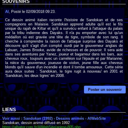
SOUVENIRS
Al
, Posté le 02/09/2018 09:23.
Ce dessin animé italien raconte l'histoire de Sandokan et de ses
compagnons en Malaisie. Sandokan apprend adulte qu'il est le fils
unique du rajah de Kiltar et qu'il a survécu enfant à l'attaque du palais
par la tribu indienne des Dayaks. Il n'a pu emporter avec lui qu'un
médaillon où est gravée une tête de tigre, symbole de son rang. Il
cherche à comprendre la raison de l'attaque surprise des Dayaks et
découvre qu'il s'agit d'un complot ourdi par le gouverneur anglais de
Labuan, James Brooke, avide de richesses et de pouvoir. Il sera aidé
dans ses aventures par Yanez, joueur et bagarreur dans les bars, aux
cheveux roux, toujours avec un caméléon sur l'épaule et par Marianne,
la nièce du gouverneur, joueuse de violon, jeune fille aux cheveux
blonds qu'il sauve d'un incendie et dont il tombe amoureux. Cette série
aura deux suites : 'Sandokan, le tigre rugit à nouveau' en 2001 et
'Sandokan, les deux tigres' en 2008.
Poster un souvenir
LIENS
Voir aussi : Sandokan (1992) - Dessins animés - AlWebSite
Sandokan, dessin animé diffusé en 1992
https://albator.com.fr/AlWebSite/anime-805.php