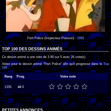
Fish Police
(Inspecteur Poisson) -
1992
TOP 100 DES
DESSINS ANIMÉS
Ce dessin animé a une note de
3.90
sur
5
avec
26
vote(s).
Votez pour le dessin animé "Fish Police" afin qu'il progresse dans le
Top
100
:
Rang
Prog.
Votre note
1335.
0
PETITES ANNONCES