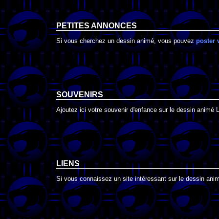
PETITES ANNONCES
Si vous cherchez un dessin animé, vous pouvez
poster 
SOUVENIRS
Ajoutez ici votre souvenir d'enfance sur le dessin animé
LIENS
Si vous connaissez un site intéressant sur le dessin ani