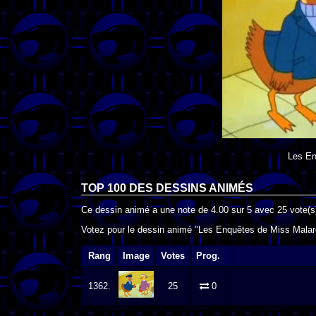
Les En
TOP 100 DES
DESSINS ANIMÉS
Ce dessin animé a une note de
4.00
sur
5
avec
25
vote(s
Votez pour le dessin animé "Les Enquêtes de Miss Malard
Rang
Image
Votes
Prog.
1362.
25
0