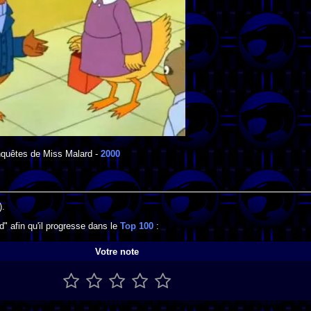
quêtes de Miss Malard
-
2000
).
" afin qu'il progresse dans le
Top 100
:
Votre note