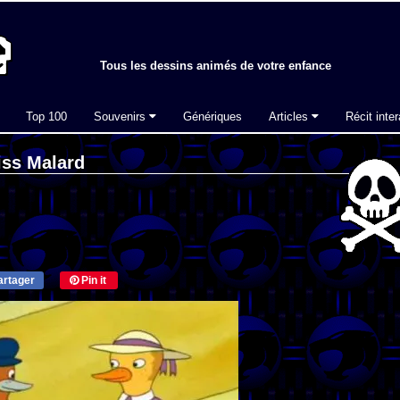
Tous les dessins animés de votre enfance
Top 100
Souvenirs
Génériques
Articles
Récit inter
iss Malard
rtager
Pin it