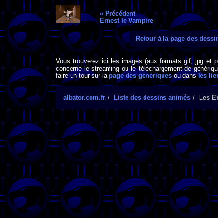
« Précédent
Ernest le Vampire
Retour à la page des dess
Vous trouverez ici les images (aux formats gif, jpg et 
concerne le streaming ou le téléchargement de générique
faire un tour sur la
page des génériques
ou dans
les lie
albator.com.fr
Liste des dessins animés
Les E