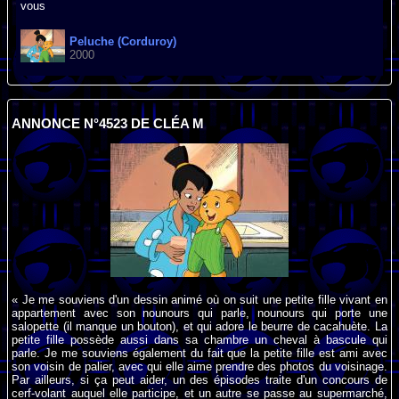
vous
Peluche (Corduroy)
2000
ANNONCE N°4523 DE CLÉA M
« Je me souviens d'un dessin animé où on suit une petite fille vivant en
appartement avec son nounours qui parle, nounours qui porte une
salopette (il manque un bouton), et qui adore le beurre de cacahuète. La
petite fille possède aussi dans sa chambre un cheval à bascule qui
parle. Je me souviens également du fait que la petite fille est ami avec
son voisin de palier, avec qui elle aime prendre des photos du voisinage.
Par ailleurs, si ça peut aider, un des épisodes traite d'un concours de
cerf-volant auquel elle participe, et un autre se passe au supermarché,