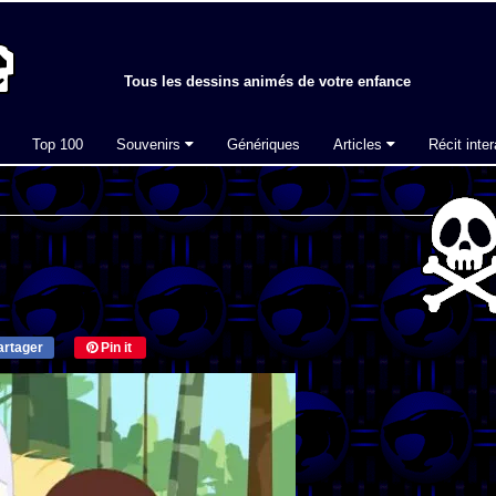
Tous les dessins animés de votre enfance
Top 100
Souvenirs
Génériques
Articles
Récit inter
rtager
Pin it