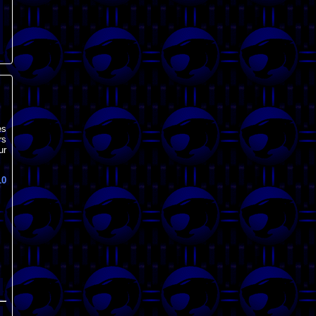
es
rs
ur
10