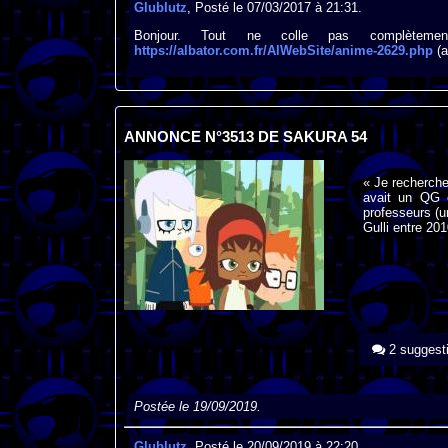
Glublutz
, Posté le 07/03/2017 à 21:31.
Bonjour. Tout ne colle pas complèteme
https://albator.com.fr/AlWebSite/anime-2629.php
(a
ANNONCE N°3513 DE SAKURA 54
« Je recherche
avait un QG e
professeurs (un
Gulli entre 20
2 suggest
Postée le 19/09/2019.
Glublutz
, Posté le 20/09/2019 à 22:20.