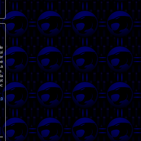
de
ui
er
me
La
s.
la
et
ec
10