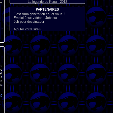
La légende de Korra - 2012
PARTENAIRES
C'est d'ma génération ça, et vous ?
Emploi Jeux vidéos - Jobsora
Job pour dessinateur
Ajouter votre site
le
es
et
ès
is
ns
10