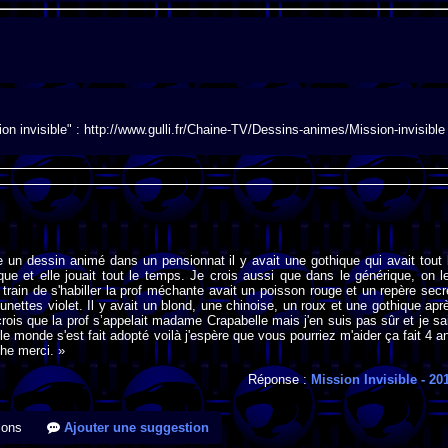
on invisible" : http://www.gulli.fr/Chaine-TV/Dessins-animes/Mission-invisible
 un dessin animé dans un pensionnat il y avait une gothique qui avait tout 
e et elle jouait tout le temps. Je crois aussi que dans le générique, on l
 train de s'habiller la prof méchante avait un poisson rouge et un repère secr
lunettes violet. Il y avait un blond, une chinoise, un roux et une gothique apr
 crois que la prof s’appelait madame Crapabelle mais j'en suis pas sûr et je sa
t le monde s'est fait adopté voilà j'espère que vous pourriez m'aider ça fait 4 a
che merci. »
Réponse :
Mission Invisible
- 20
ions
Ajouter une suggestion