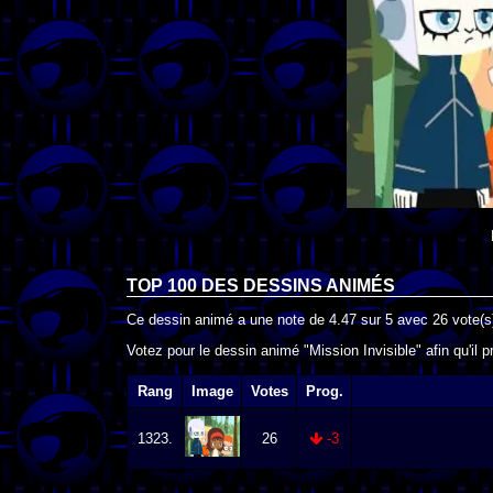
TOP 100 DES
DESSINS ANIMÉS
Ce dessin animé a une note de
4.47
sur
5
avec
26
vote(s
Votez pour le dessin animé "Mission Invisible" afin qu'il 
Rang
Image
Votes
Prog.
1323.
26
-3