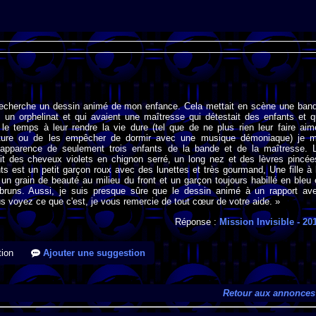
 recherche un dessin animé de mon enfance. Cela mettait en scène une ban
 un orphelinat et qui avaient une maîtresse qui détestait des enfants et q
 le temps à leur rendre la vie dure (tel que de ne plus rien leur faire aim
ture ou de les empêcher de dormir avec une musique démoniaque) je 
'apparence de seulement trois enfants de la bande et de la maîtresse. 
it des cheveux violets en chignon serré, un long nez et des lèvres pincée
ts est un petit garçon roux avec des lunettes et très gourmand, Une fille à 
un grain de beauté au milieu du front et un garçon toujours habillé en bleu 
runs. Aussi, je suis presque sûre que le dessin animé à un rapport av
s voyez ce que c'est, je vous remercie de tout cœur de votre aide. »
Réponse :
Mission Invisible
- 20
ion
Ajouter une suggestion
Retour aux annonces