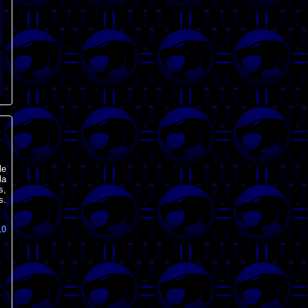
le
la
s,
s.
10