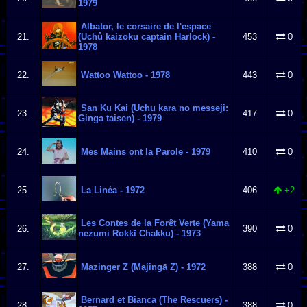
1979
Albator, le corsaire de l'espace
21.
(Uchû kaizoku captain Harlock) -
453
0
1978
22.
Wattoo Wattoo - 1978
443
0
San Ku Kai (Uchu kara no messeji:
23.
417
0
Ginga taisen) - 1979
24.
Mes Mains ont la Parole - 1979
410
0
25.
La Linéa - 1972
406
+2
Les Contes de la Forêt Verte (Yama
26.
390
0
nezumi Rokkī Chakku) - 1973
27.
Mazinger Z (Majingā Z) - 1972
388
0
Bernard et Bianca (The Rescuers) -
28.
388
0