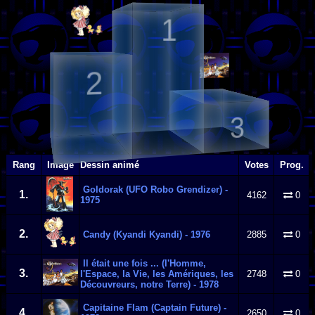
1
2
3
Rang
Image
Dessin animé
Votes
Prog.
Goldorak (UFO Robo Grendizer) -
1.
4162
0
1975
2.
Candy (Kyandi Kyandi) - 1976
2885
0
Il était une fois ... (l'Homme,
3.
l'Espace, la Vie, les Amériques, les
2748
0
Découvreurs, notre Terre) - 1978
Capitaine Flam (Captain Future) -
4.
2650
0