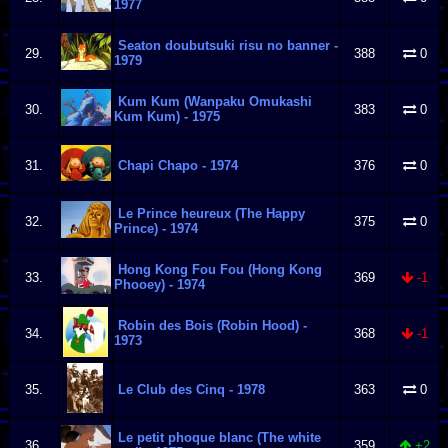
1977
Seaton doubutsuki risu no banner -
29.
388
0
1979
Kum Kum (Wanpaku Omukashi
30.
383
0
Kum Kum) - 1975
31.
Chapi Chapo - 1974
376
0
Le Prince heureux (The Happy
32.
375
0
Prince) - 1974
Hong Kong Fou Fou (Hong Kong
33.
369
-1
Phooey) - 1974
Robin des Bois (Robin Hood) -
34.
368
-1
1973
35.
Le Club des Cinq - 1978
363
0
Le petit phoque blanc (The white
36.
359
+2