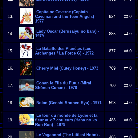
Capitaine Caverne (Captain
13.
Caveman and the Teen Angels) -
924
0
1977
Lady Oscar (Berusaiyu no bara) -
14.
885
0
1979
La Bataille des Planètes (Les
15.
877
0
Archanges / La Force G) - 1972
16.
Cherry Miel (Cutey Honey) - 1973
769
0
Conan le Fils du Futur (Mirai
17.
760
0
Shōnen Conan) - 1978
18.
Nolan (Genshi Shonen Ryu) - 1971
593
0
Le tour du monde de Lydie et la
19.
fleur aux 7 couleurs (Hana no ko
488
0
Run Run) - 1979
Le Vagabond (The Littlest Hobo) -
20.
486
0