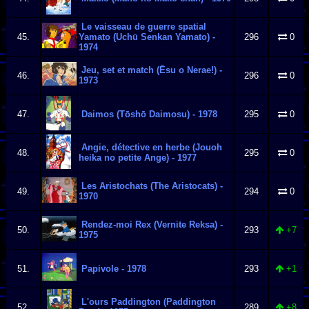
Le vaisseau de guerre spatial
45.
Yamato (Uchū Senkan Yamato) -
296
0
1974
Jeu, set et match (Ēsu o Nerae!) -
46.
296
0
1973
47.
Daimos (Tōshō Daimosu) - 1978
295
0
Angie, détective en herbe (Jouoh
48.
295
0
heika no petite Ange) - 1977
Les Aristochats (The Aristocats) -
49.
294
0
1970
Rendez-moi Rex (Vernite Reksa) -
50.
293
+7
1975
51.
Papivole - 1978
293
+1
L'ours Paddington (Paddington
52.
289
+8