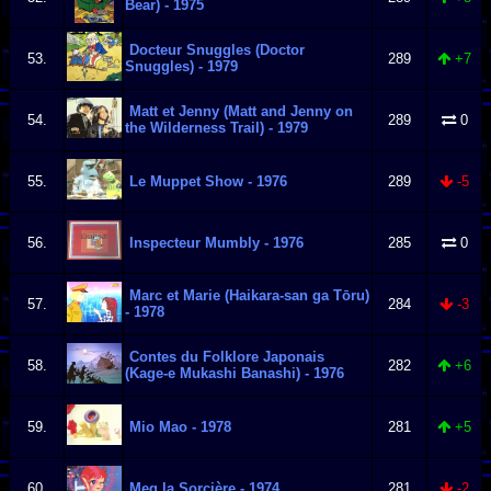
Bear) - 1975
Docteur Snuggles (Doctor
53.
289
+7
Snuggles) - 1979
Matt et Jenny (Matt and Jenny on
54.
289
0
the Wilderness Trail) - 1979
55.
Le Muppet Show - 1976
289
-5
56.
Inspecteur Mumbly - 1976
285
0
Marc et Marie (Haikara-san ga Tōru)
57.
284
-3
- 1978
Contes du Folklore Japonais
58.
282
+6
(Kage-e Mukashi Banashi) - 1976
59.
Mio Mao - 1978
281
+5
60.
Meg la Sorcière - 1974
281
-2