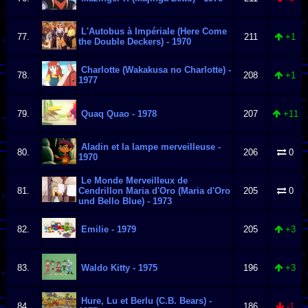
L'Autobus à Impériale (Here Come
77.
211
+1
the Double Deckers) - 1970
Charlotte (Wakakusa no Charlotte) -
78.
208
+1
1977
79.
Quaq Quao - 1978
207
+11
Aladin et la lampe merveilleuse -
80.
206
0
1970
Le Monde Merveilleux de
81.
Cendrillon Maria d'Oro (Maria d'Oro
205
0
und Bello Blue) - 1973
82.
Emilie - 1979
205
+3
83.
Waldo Kitty - 1975
196
+3
Hure, Lu et Berlu (C.B. Bears) -
84.
186
-1