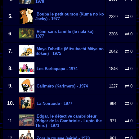
1978
Bouba le petit ourson (Kuma no ko
5.
2229
0
Jacky) - 1977
Rémi sans famille (Ie naki ko) -
6.
2208
0
1977
Maya l'abeille (Mitsubachi Māya no
7.
2042
0
Bōken) - 1975
8.
Les Barbapapa - 1974
1846
0
9.
Caliméro (Karimero) - 1974
1227
0
10.
La Noiraude - 1977
984
0
Edgar, le détective cambrioleur
11.
(Edgar de la Cambriole - Lupin the
971
0
Third) - 1971
12.
Zora la rousse (série) - 1979
961
0