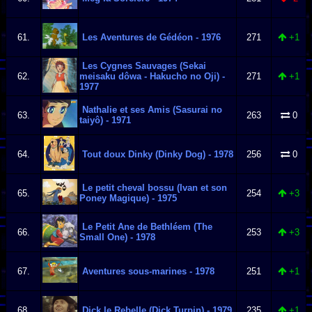
61.
Les Aventures de Gédéon - 1976
271
+1
Les Cygnes Sauvages (Sekai
62.
meisaku dôwa - Hakucho no Oji) -
271
+1
1977
Nathalie et ses Amis (Sasurai no
63.
263
0
taiyô) - 1971
64.
Tout doux Dinky (Dinky Dog) - 1978
256
0
Le petit cheval bossu (Ivan et son
65.
254
+3
Poney Magique) - 1975
Le Petit Ane de Bethléem (The
66.
253
+3
Small One) - 1978
67.
Aventures sous-marines - 1978
251
+1
68.
Dick le Rebelle (Dick Turpin) - 1979
235
+1