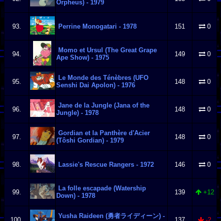
Orpheus) - 1979
93.
Perrine Monogatari - 1978
151
0
Momo et Ursul (The Great Grape
94.
149
0
Ape Show) - 1975
Le Monde des Ténèbres (UFO
95.
148
0
Senshi Dai Apolon) - 1976
Jane de la Jungle (Jana of the
96.
148
0
Jungle) - 1978
Gordian et la Panthère d'Acier
97.
148
0
(Tôshi Gordian) - 1979
98.
Lassie's Rescue Rangers - 1972
146
0
La folle escapade (Watership
99.
139
+12
Down) - 1978
Yusha Raideen (勇者ライディーン) -
100.
137
-2