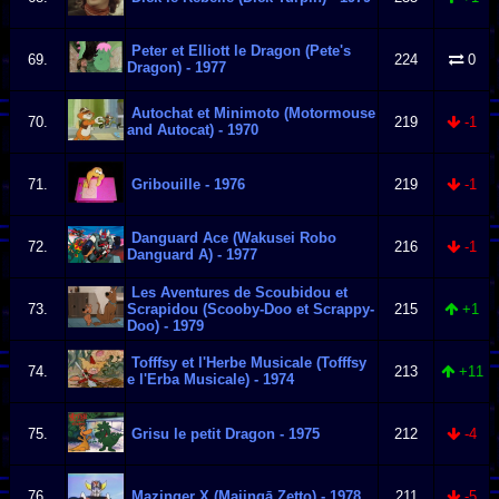
Peter et Elliott le Dragon (Pete's
69.
224
0
Dragon) - 1977
Autochat et Minimoto (Motormouse
70.
219
-1
and Autocat) - 1970
71.
Gribouille - 1976
219
-1
Danguard Ace (Wakusei Robo
72.
216
-1
Danguard A) - 1977
Les Aventures de Scoubidou et
73.
Scrapidou (Scooby-Doo et Scrappy-
215
+1
Doo) - 1979
Tofffsy et l'Herbe Musicale (Tofffsy
74.
213
+11
e l'Erba Musicale) - 1974
75.
Grisu le petit Dragon - 1975
212
-4
76.
Mazinger X (Majingā Zetto) - 1978
211
-5