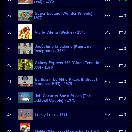
seal) - 1975
Super Bécane (Wonder Wheels) -
37.
353
0
1977
38.
Vic le Viking (Wickie) - 1973
345
0
Joséphine la baleine (Kujira no
39.
344
0
Joséphine) - 1979
Galaxy Express 999 (Ginga Tetsudō
40.
333
0
999) - 1978
Balthazar Le Mille-Pattes (Indicatif
41.
307
0
Jeunesse FR3) - 1978
Joli Coeur et Sac à Puces (The
42.
306
0
Oddball Couple) - 1975
43.
Lucky Luke - 1971
298
0
44.
Makko (Mahō no Mako-chan) - 1970
298
0