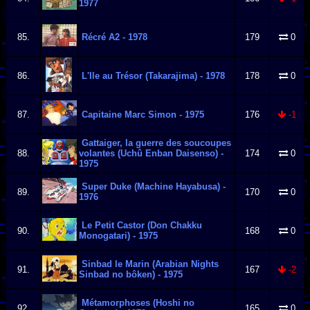
1977
85.
Récré A2 - 1978
179
0
86.
L'Ile au Trésor (Takarajima) - 1978
178
0
87.
Capitaine Marc Simon - 1975
176
-1
Gattaiger, la guerre des soucoupes
88.
volantes (Uchû Enban Daisenso) -
174
0
1975
Super Duke (Machine Hayabusa) -
89.
170
0
1976
Le Petit Castor (Don Chakku
90.
168
0
Monogatari) - 1975
Sinbad le Marin (Arabian Nights
91.
167
-2
Sinbad no bôken) - 1975
Métamorphoses (Hoshi no
92.
165
0