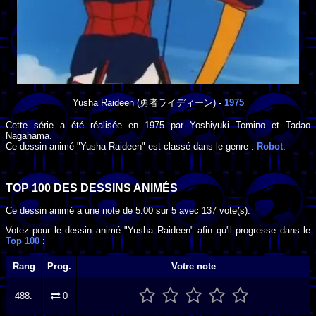
Yusha Raideen
(勇者ライディーン) -
1975
Cette série a été réalisée en
1975
par
Yoshiyuki Tomino
et
Tadao
Nagahama
.
Ce dessin animé "Yusha Raideen" est classé dans le genre :
Robot
.
TOP 100 DES
DESSINS ANIMÉS
Ce dessin animé a une note de
5.00
sur
5
avec
137
vote(s).
Votez pour le dessin animé "Yusha Raideen" afin qu'il progresse dans le
Top 100
:
Rang
Prog.
Votre note
488.
0