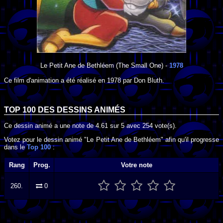
Le Petit Ane de Bethléem
(The Small One) -
1978
Ce film d'animation a été réalisé en
1978
par
Don Bluth
.
TOP 100 DES
DESSINS ANIMÉS
Ce dessin animé a une note de
4.61
sur
5
avec
254
vote(s).
Votez pour le dessin animé "Le Petit Ane de Bethléem" afin qu'il progresse
dans le
Top 100
:
Rang
Prog.
Votre note
260.
0