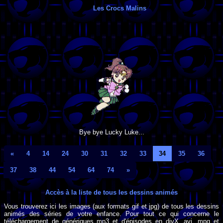
Les Crocs Malins
Bye bye Lucky Luke...
«
4
14
24
30
31
32
33
34
35
36
37
38
44
54
64
74
»
Accès à la liste de tous les dessins animés
Vous trouverez ici les images (aux formats gif et jpg) de tous les dessins
animés des séries de votre enfance. Pour tout ce qui concerne le
téléchargement de génériques mp3 et d'épisodes en divX, avi, mpg et