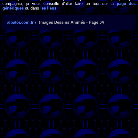
compagnie, je vous conseille d'aller faire un tour sur la
page des
génériques
ou dans
les liens
.
albator.com.fr
Images Dessins Animés - Page 34