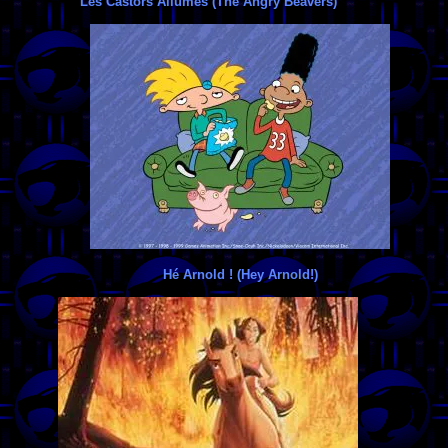
Les Castors Allumés (The Angry Beavers)
Hé Arnold ! (Hey Arnold!)