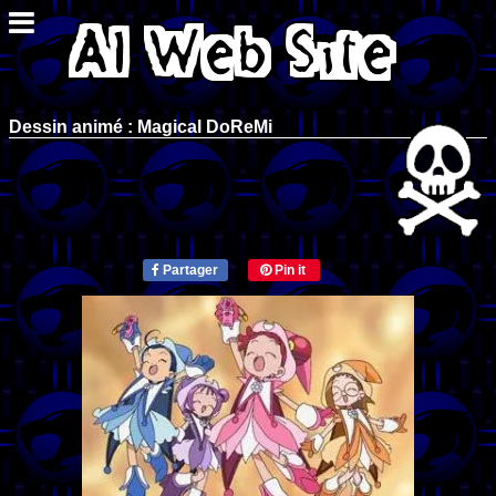
Dessin animé : Magical DoReMi
Partager
Pin it