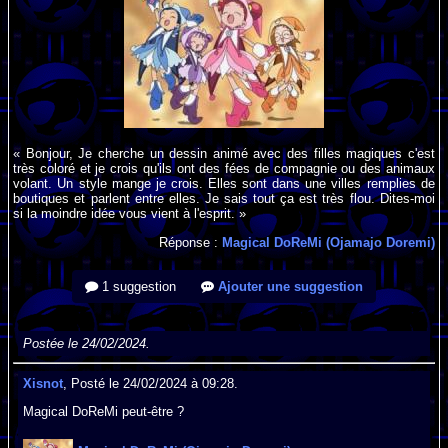
« Bonjour, Je cherche un dessin animé avec des filles magiques c'est
très coloré et je crois qu'ils ont des fées de compagnie ou des animaux
volant. Un style mange je crois. Elles sont dans une villes remplies de
boutiques et parlent entre elles. Je sais tout ça est très flou. Dites-moi
si la moindre idée vous vient à l'esprit. »
Réponse :
Magical DoReMi (Ojamajo Doremi)
1 suggestion
Ajouter une suggestion
Postée le 24/02/2024.
Xisnot
, Posté le 24/02/2024 à 09:28.
Magical DoReMi peut-être ?