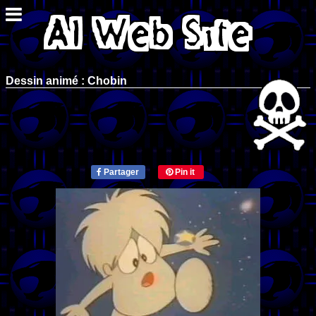
Dessin animé : Chobin
Partager
Pin it