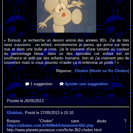
« Bonsoir, je recherche un dessin animé des années 80's. J'ai de très
rares souvenirs : un enfant, extraterrestre je pense, qui arrive sur terre
nue et dans une bulle je crois. j'ai le souvenir d'une lumière ou couleur
du personnage bleue. dans un des épisodes cet enfant est en
souffrance et aidé par des enfants humains. bon ok j'ai vraiment peu de
souvenirs mais si vous pouviez m'aider ça m’enlèverai un poids ! »
Réponse :
Chobin (Hoshi no Ko Chobin)
1 suggestion
Ajouter une suggestion
Postée le 26/05/2013.
Glublutz
, Posté le 27/05/2013 à 15:10.
Bonjour. "Chobin" sans doute ?
https://albator.com.fr/AlWebSite/anime-662.php
;
http://www.planete-jeunesse.com/fiche-362-chobin.html