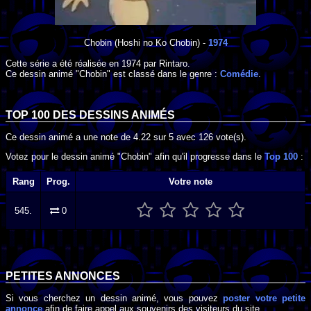
Chobin
(Hoshi no Ko Chobin) -
1974
Cette série a été réalisée en
1974
par
Rintaro
.
Ce dessin animé "Chobin" est classé dans le genre :
Comédie
.
TOP 100 DES
DESSINS ANIMÉS
Ce dessin animé a une note de
4.22
sur
5
avec
126
vote(s).
Votez pour le dessin animé "Chobin" afin qu'il progresse dans le
Top 100
:
Rang
Prog.
Votre note
545.
0
PETITES ANNONCES
Si vous cherchez un dessin animé, vous pouvez
poster votre petite
annonce
afin de faire appel aux souvenirs des visiteurs du site.