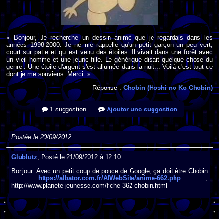
« Bonjour, Je recherche un dessin animé que je regardais dans les
années 1998-2000. Je ne me rappelle qu'un petit garçon un peu vert,
court sur patte et qui est venu des étoiles. Il vivait dans une forêt avec
un vieil homme et une jeune fille. Le générique disait quelque chose du
genre : Une étoile d'argent s'est allumée dans la nuit... Voilà c'est tout ce
dont je me souviens. Merci. »
Réponse :
Chobin (Hoshi no Ko Chobin)
1 suggestion
Ajouter une suggestion
Postée le 20/09/2012.
Glublutz
, Posté le 21/09/2012 à 12:10.
Bonjour. Avec un petit coup de pouce de Google, ça doit être Chobin
:
https://albator.com.fr/AlWebSite/anime-662.php
;
http://www.planete-jeunesse.com/fiche-362-chobin.html