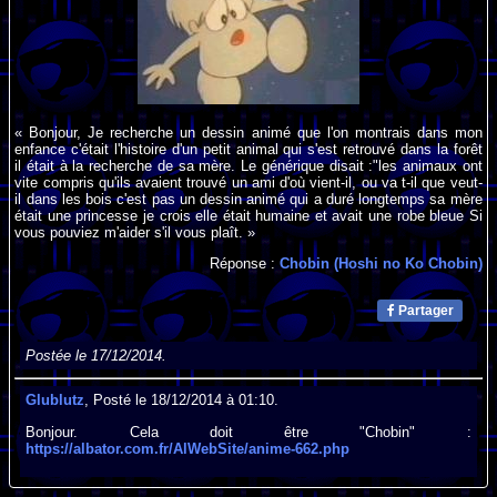
« Bonjour, Je recherche un dessin animé que l'on montrais dans mon
enfance c'était l'histoire d'un petit animal qui s'est retrouvé dans la forêt
il était à la recherche de sa mère. Le générique disait :"les animaux ont
vite compris qu'ils avaient trouvé un ami d'où vient-il, ou va t-il que veut-
il dans les bois c'est pas un dessin animé qui a duré longtemps sa mère
était une princesse je crois elle était humaine et avait une robe bleue Si
vous pouviez m'aider s'il vous plaît. »
Réponse :
Chobin (Hoshi no Ko Chobin)
Partager
Postée le 17/12/2014.
Glublutz
, Posté le 18/12/2014 à 01:10.
Bonjour. Cela doit être "Chobin" :
https://albator.com.fr/AlWebSite/anime-662.php