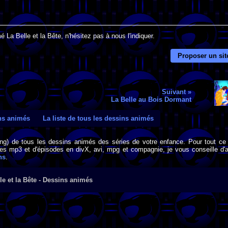
 La Belle et la Bête, n'hésitez pas à nous l'indiquer.
Proposer un sit
Suivant »
La Belle au Bois Dormant
ins animés
La liste de tous les dessins animés
png) de tous les dessins animés des séries de votre enfance. Pour tout ce 
s mp3 et d'épisodes en divX, avi, mpg et compagnie, je vous conseille d'al
ns
.
le et la Bête - Dessins animés