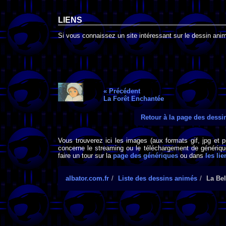
LIENS
Si vous connaissez un site intéressant sur le dessin animé
« Précédent
La Forêt Enchantée
Retour à la page des dess
Vous trouverez ici les images (aux formats gif, jpg et 
concerne le streaming ou le téléchargement de générique
faire un tour sur la
page des génériques
ou dans
les lie
albator.com.fr
Liste des dessins animés
La Bel