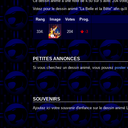
Ce dessin animé a une note de
4.50
sur
5
avec
204
vote(
Votez pour le dessin animé "La Belle et la Bête" afin qu'i
Rang
Image
Votes
Prog.
334.
204
-3
PETITES ANNONCES
Si vous cherchez un dessin animé, vous pouvez
poster 
SOUVENIRS
Ajoutez ici votre souvenir d'enfance sur le dessin animé L