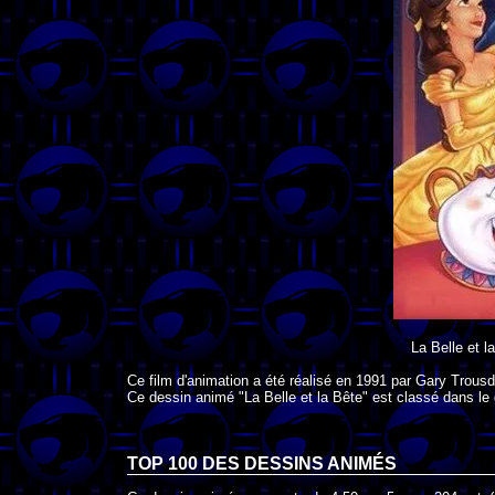
La Belle et l
Ce film d'animation a été réalisé en
1991
par
Gary Trousd
Ce dessin animé "La Belle et la Bête" est classé dans le
TOP 100 DES
DESSINS ANIMÉS