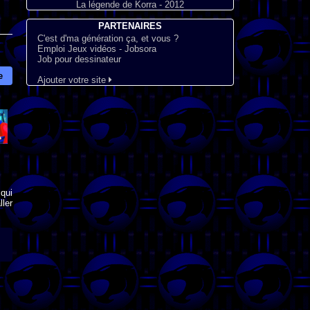
La légende de Korra - 2012
PARTENAIRES
C'est d'ma génération ça, et vous ?
Emploi Jeux vidéos - Jobsora
Job pour dessinateur
e
Ajouter votre site
qui
ler