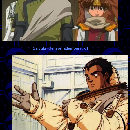
Saiyuki (Gensōmaden Saiyūki)