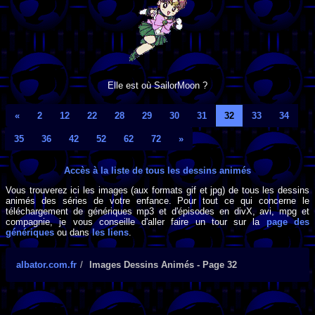
Elle est où SailorMoon ?
«
2
12
22
28
29
30
31
32
33
34
35
36
42
52
62
72
»
Accès à la liste de tous les dessins animés
Vous trouverez ici les images (aux formats gif et jpg) de tous les dessins
animés des séries de votre enfance. Pour tout ce qui concerne le
téléchargement de génériques mp3 et d'épisodes en divX, avi, mpg et
compagnie, je vous conseille d'aller faire un tour sur la
page des
génériques
ou dans
les liens
.
albator.com.fr
Images Dessins Animés - Page 32