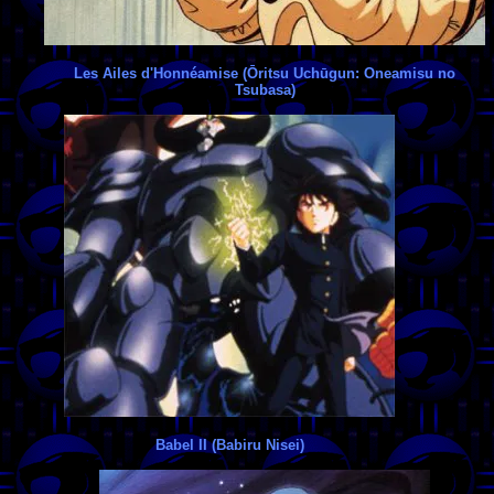
Les Ailes d'Honnéamise (Ōritsu Uchūgun: Oneamisu no
Tsubasa)
Babel II (Babiru Nisei)