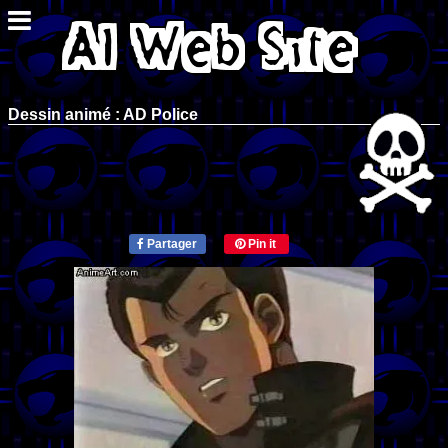
Dessin animé : AD Police
Partager
Pin it