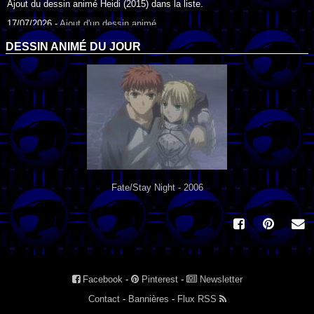
Ajout du dessin animé Heidi (2015) dans la liste.
17/07/2026 -
Ajout d'un dessin animé
Ajout du dessin animé Heidi (1995) dans la liste.
DESSIN ANIMÉ DU JOUR
09/07/2026 -
Ajout d'un dessin animé
Ajout du dessin animé Genki l'Aventurier de la Chance (2006) dans la
liste.
04/07/2026 -
Ajout d'un dessin animé
Ajout du dessin animé Vilain Petit Canard (2000) dans la liste.
04/07/2026 -
Ajout d'un dessin animé
Ajout du dessin animé Le Noël du vilain petit canard (2003) dans la liste.
Fate/Stay Night - 2006
Facebook
-
Pinterest
-
Newsletter
Contact
-
Bannières
-
Flux RSS