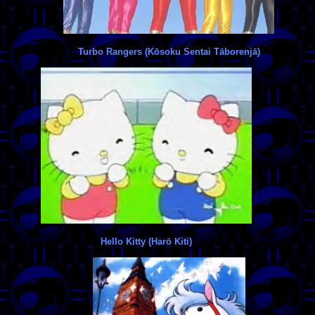
Turbo Rangers (Kōsoku Sentai Tāborenjā)
Hello Kitty (Harō Kiti)