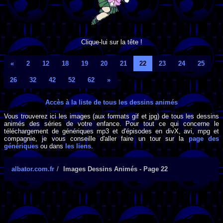
Clique-lui sur la tête !
«
2
12
18
19
20
21
22
23
24
25
26
32
42
52
62
»
Accès à la liste de tous les dessins animés
Vous trouverez ici les images (aux formats gif et jpg) de tous les dessins
animés des séries de votre enfance. Pour tout ce qui concerne le
téléchargement de génériques mp3 et d'épisodes en divX, avi, mpg et
compagnie, je vous conseille d'aller faire un tour sur la
page des
génériques
ou dans
les liens
.
albator.com.fr
Images Dessins Animés - Page 22