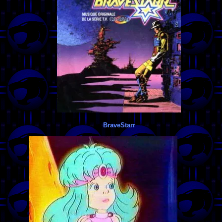
BraveStarr