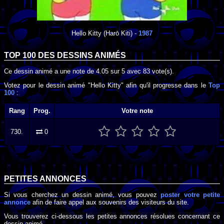
Hello Kitty
(Harō Kiti) -
1987
TOP 100 DES
DESSINS ANIMÉS
Ce dessin animé a une note de
4.05
sur
5
avec
83
vote(s).
Votez pour le dessin animé "Hello Kitty" afin qu'il progresse dans le
Top
100
:
Rang
Prog.
Votre note
730.
0
PETITES ANNONCES
Si vous cherchez un dessin animé, vous pouvez
poster votre petite
annonce
afin de faire appel aux souvenirs des visiteurs du site.
Vous trouverez ci-dessous les petites annonces résolues concernant ce
dessin animé.