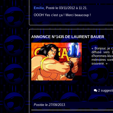
Emilie
, Posté le 03/11/2012 à 11:21.
OOOH Yes c'est ça ! Merci beaucoup !
ANNONCE N°1435 DE LAURENT BAUER
« Bonjour, je 
diffusé vers 
d'hommes-lézar
mémoires sont 
souvenir. »
2 suggest
Postée le 27/09/2013.