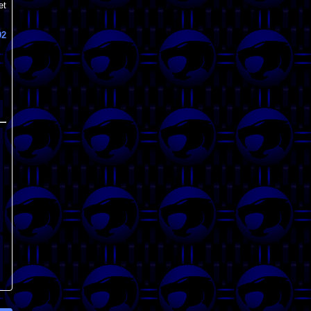
et
92