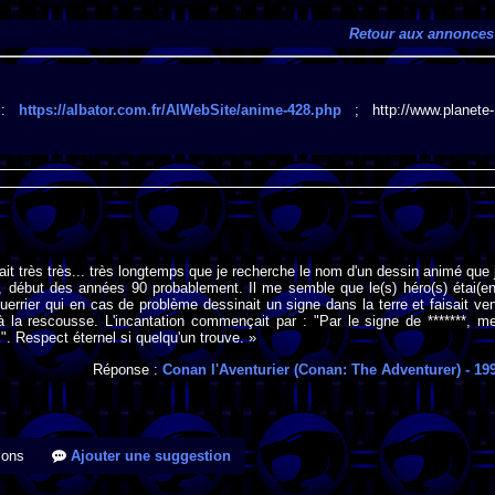
Retour aux annonces
" :
https://albator.com.fr/AlWebSite/anime-428.php
; http://www.planete-
fait très très... très longtemps que je recherche le nom d'un dessin animé que 
t, début des années 90 probablement. Il me semble que le(s) héro(s) étai(en
uerrier qui en cas de problème dessinait un signe dans la terre et faisait ven
 la rescousse. L'incantation commençait par : "Par le signe de *******, m
". Respect éternel si quelqu'un trouve. »
Réponse :
Conan l'Aventurier (Conan: The Adventurer)
- 19
ions
Ajouter une suggestion