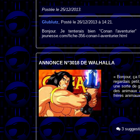
Postée le 25/12/2013.
Glublutz
, Posté le 26/12/2013 à 14:21.
Bonjour. Je tenterais bien "Conan l'aventurier
jeunesse.com/fiche-356-conan-l-aventurier.html
ANNONCE N°3018 DE WALHALLA
« Bonjour, ça 
regardais peti
une sorte de g
des animaux à
frères animaux
3 suggest