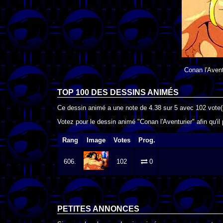
Conan l'Avent
TOP 100 DES
DESSINS ANIMÉS
Ce dessin animé a une note de
4.38
sur
5
avec
102
vote(
Votez pour le dessin animé "Conan l'Aventurier" afin qu'i
Rang
Image
Votes
Prog.
606.
102
0
PETITES ANNONCES