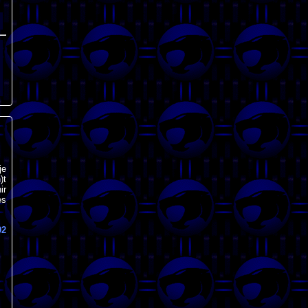
je
)t
ir
es
92