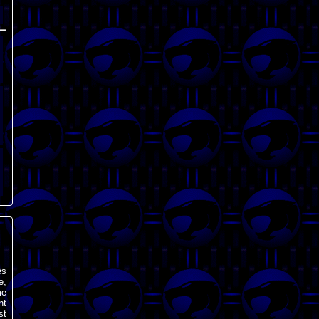
ès
e,
me
nt
st