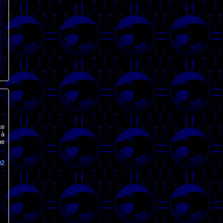
te
 à
ne
92