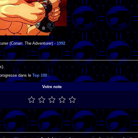
urier
(Conan: The Adventurer) -
1992
s).
l progresse dans le
Top 100
:
Votre note