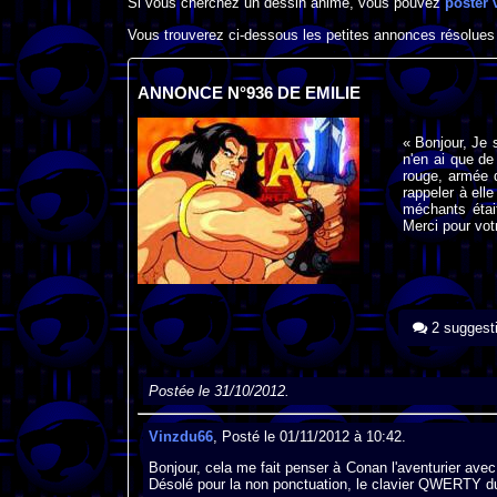
Si vous cherchez un dessin animé, vous pouvez
poster 
Vous trouverez ci-dessous les petites annonces résolues
ANNONCE N°936 DE EMILIE
« Bonjour, Je 
n'en ai que d
rouge, armée d
rappeler à ell
méchants étai
Merci pour votr
2 suggest
Postée le 31/10/2012.
Vinzdu66
, Posté le 01/11/2012 à 10:42.
Bonjour, cela me fait penser à Conan l'aventurier ave
Désolé pour la non ponctuation, le clavier QWERTY du 