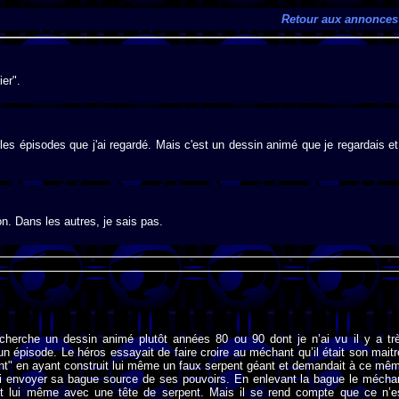
Retour aux annonces
ier".
s les épisodes que j'ai regardé. Mais c'est un dessin animé que je regardais et
on. Dans les autres, je sais pas.
echerche un dessin animé plutôt années 80 ou 90 dont je n’ai vu il y a tr
n épisode. Le héros essayait de faire croire au méchant qu’il était son maitr
nt" en ayant construit lui même un faux serpent géant et demandait à ce mê
i envoyer sa bague source de ses pouvoirs. En enlevant la bague le mécha
it lui même avec une tête de serpent. Mais il se rend compte que ce n’e