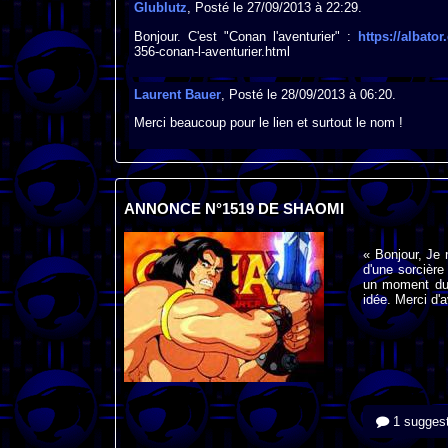
Glublutz
, Posté le 27/09/2013 à 22:29.
Bonjour. C'est "Conan l'aventurier" :
https://albato
356-conan-l-aventurier.html
Laurent Bauer
, Posté le 28/09/2013 à 06:20.
Merci beaucoup pour le lien et surtout le nom !
ANNONCE N°1519 DE SHAOMI
« Bonjour, Je 
d'une sorcière
un moment du 
idée. Merci d'
1 suggest