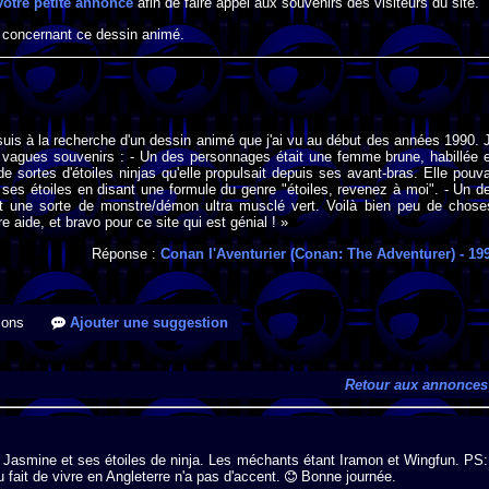
votre petite annonce
afin de faire appel aux souvenirs des visiteurs du site.
 concernant ce dessin animé.
suis à la recherche d'un dessin animé que j'ai vu au début des années 1990. 
e vagues souvenirs : - Un des personnages était une femme brune, habillée 
e sortes d'étoiles ninjas qu'elle propulsait depuis ses avant-bras. Elle pouva
e ses étoiles en disant une formule du genre "étoiles, revenez à moi". - Un d
t une sorte de monstre/démon ultra musclé vert. Voilà bien peu de chose
e aide, et bravo pour ce site qui est génial ! »
Réponse :
Conan l'Aventurier (Conan: The Adventurer)
- 19
ions
Ajouter une suggestion
Retour aux annonces
c Jasmine et ses étoiles de ninja. Les méchants étant Iramon et Wingfun. PS:
fait de vivre en Angleterre n'a pas d'accent.
Bonne journée.