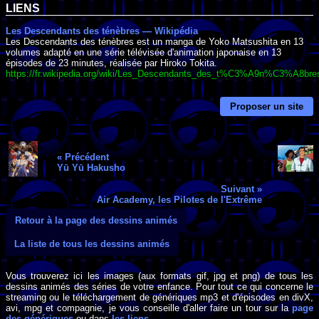
LIENS
Les Descendants des ténèbres — Wikipédia
Les Descendants des ténèbres est un manga de Yoko Matsushita en 13
volumes adapté en une série télévisée d'animation japonaise en 13
épisodes de 23 minutes, réalisée par Hiroko Tokita.
https://fr.wikipedia.org/wiki/Les_Descendants_des_t%C3%A9n%C3%A8bre
Proposer un site
« Précédent
Yū Yū Hakusho
Suivant »
Air Academy, les Pilotes de l'Extrême
Retour à la page des dessins animés
La liste de tous les dessins animés
Vous trouverez ici les images (aux formats gif, jpg et png) de tous les
dessins animés des séries de votre enfance. Pour tout ce qui concerne le
streaming ou le téléchargement de génériques mp3 et d'épisodes en divX,
avi, mpg et compagnie, je vous conseille d'aller faire un tour sur la
page
des génériques
ou dans
les liens
.