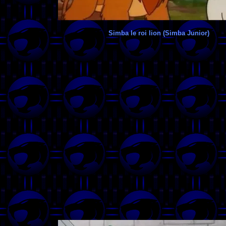
Simba le roi lion (Simba Junior)