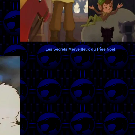
Les Secrets Merveilleux du Père Noël