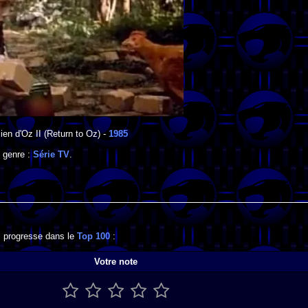
ien d'Oz II
(Return to Oz) -
1985
e genre :
Série TV
.
il progresse dans le
Top 100
:
Votre note