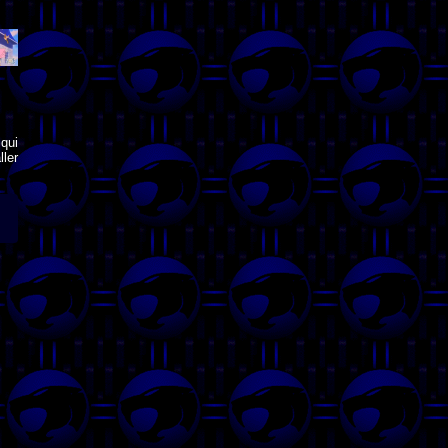
qui
ler