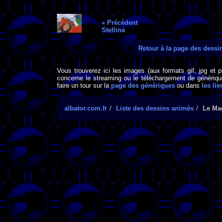
« Précédent
Stellina
Retour à la page des dess
Vous trouverez ici les images (aux formats gif, jpg et 
concerne le streaming ou le téléchargement de générique
faire un tour sur la
page des génériques
ou dans
les lie
albator.com.fr
Liste des dessins animés
Le Mag