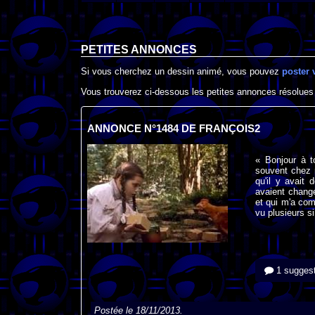
PETITES ANNONCES
Si vous cherchez un dessin animé, vous pouvez
poster 
Vous trouverez ci-dessous les petites annonces résolues
ANNONCE N°1484 DE FRANÇOIS2
« Bonjour à to
souvent chez 
qu'il y avait
avaient chang
et qui m'a com
vu plusieurs s
1 suggest
Postée le 18/11/2013.