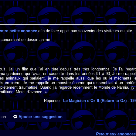
votre petite annonce
afin de faire appel aux souvenirs des visiteurs du site.
 concernant ce dessin animé.
us, j'ai un film que j'ai en tête depuis très très longtemps. Je l'ai regar
ma gardienne qui l'avait en cassette dans les années 91 à 93, Je me rappel
 des animaux qui parlaient, je me rappelle aussi que les ou le méchants l
és en pierre. Je me rappelle un monstre énorme qui ressemblait à un fantô
plètement traumatisé. Quand j'ai regardé récemment le Monde de Narnia, j'y 
imilitude. Merci d'avance. »
Réponse :
Le Magicien d'Oz II (Return to Oz)
- 19
ion
Ajouter une suggestion
Retour aux annonces