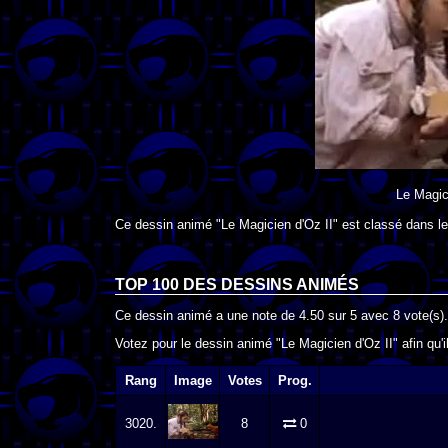
Le Magic
Ce dessin animé "Le Magicien d'Oz II" est classé dans l
TOP 100 DES
DESSINS ANIMÉS
Ce dessin animé a une note de
4.50
sur
5
avec
8
vote(s).
Votez pour le dessin animé "Le Magicien d'Oz II" afin qu'
Rang
Image
Votes
Prog.
3020.
8
0