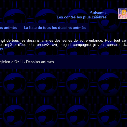
Suivant »
Les contes les plus célèbres
ins animés
La liste de tous les dessins animés
png) de tous les dessins animés des séries de votre enfance. Pour tout ce 
s mp3 et d'épisodes en divX, avi, mpg et compagnie, je vous conseille d'al
ns
.
icien d'Oz II - Dessins animés