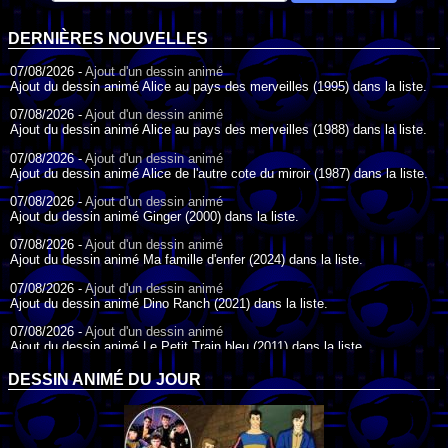
DERNIÈRES NOUVELLES
07/08/2026 -
Ajout d'un dessin animé
Ajout du dessin animé Alice au pays des merveilles (1995) dans la liste.
07/08/2026 -
Ajout d'un dessin animé
Ajout du dessin animé Alice au pays des merveilles (1988) dans la liste.
07/08/2026 -
Ajout d'un dessin animé
Ajout du dessin animé Alice de l'autre cote du miroir (1987) dans la liste.
07/08/2026 -
Ajout d'un dessin animé
Ajout du dessin animé Ginger (2000) dans la liste.
07/08/2026 -
Ajout d'un dessin animé
Ajout du dessin animé Ma famille d'enfer (2024) dans la liste.
07/08/2026 -
Ajout d'un dessin animé
Ajout du dessin animé Dino Ranch (2021) dans la liste.
07/08/2026 -
Ajout d'un dessin animé
Ajout du dessin animé Le Petit Train bleu (2011) dans la liste.
07/08/2026 -
Ajout d'un dessin animé
DESSIN ANIMÉ DU JOUR
Ajout du dessin animé Agent Spécial Oso (2009) dans la liste.
17/07/2026 -
Ajout d'un dessin animé
Ajout du dessin animé Peter Pan (1988) dans la liste.