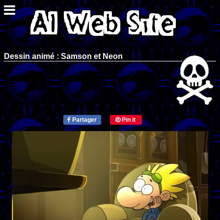
Dessin animé : Samson et Neon
Partager
Pin it