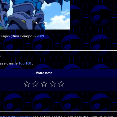
Dragon
(Burū Doragon) -
2009
.
resse dans le
Top 100
:
Votre note