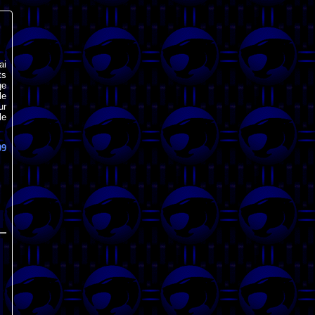
ai
ts
ge
le
ur
le
»
09