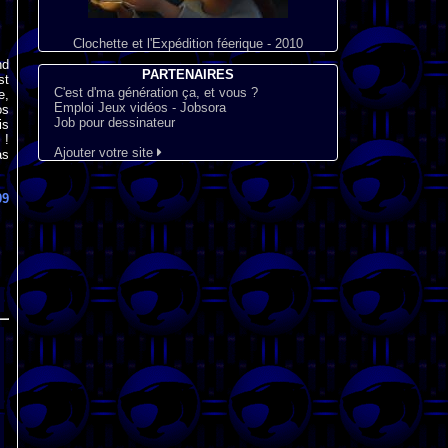
Clochette et l'Expédition féerique - 2010
nd
PARTENAIRES
st
C'est d'ma génération ça, et vous ?
e,
Emploi Jeux vidéos - Jobsora
os
Job pour dessinateur
is
 !
Ajouter votre site
as
09