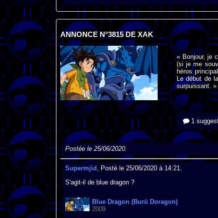
ANNONCE N°3815 DE XAK
« Bonjour, je 
(si je me souv
héros principa
Le début de la
surpuissant. »
1 suggest
Postée le 25/06/2020.
Supermjid
, Posté le 25/06/2020 à 14:21.
S'agit-il de blue dragon ?
Blue Dragon (Burū Doragon)
2009