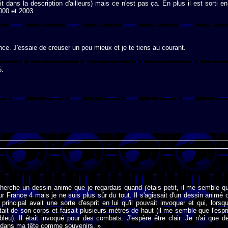
t dans la description d'ailleurs) mais ce n'est pas ça. En plus il est sorti en
2000 et 2003
nce. J'essaie de creuser un peu mieux et je te tiens au courant.
5.
cherche un dessin animé que je regardais quand j'étais petit, il me semble q
ur France 4 mais je ne suis plus sûr du tout. Il s'agissait d'un dessin animé 
rincipal avait une sorte d'esprit en lui qu'il pouvait invoquer et qui, lorsqu'
rtait de son corps et faisait plusieurs mètres de haut (il me semble que l'espri
bleu). Il était invoqué pour des combats. J'espère être clair. Je n'ai que d
 dans ma tête comme souvenirs. »