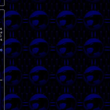
es
Le
0.
nt
09