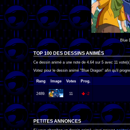
Blue 
TOP 100 DES
DESSINS ANIMÉS
Ce dessin animé a une note de
4.64
sur
5
avec
11
vote(s)
Votez pour le dessin animé "Blue Dragon" afin qu'il prog
Rang
Image
Votes
Prog.
2489.
11
-2
PETITES ANNONCES