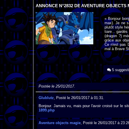
ANNONCE N°2832 DE AVENTURE OBJECTS 
« Bonjour bon
max). Je ne sa
plutôt style h
tiare... gardé
(dragon ?) méc
grâce aux obje
Ce n'est pas 
mal à Brave St
5 suggest
Postée le 25/01/2017.
Glublutz
, Posté le 26/01/2017 à 01:31.
Bonjour. Jamais vu, mais pour l'avoir croisé sur le sit
1899.php
Aventure objects magie
, Posté le 26/01/2017 à 23:2