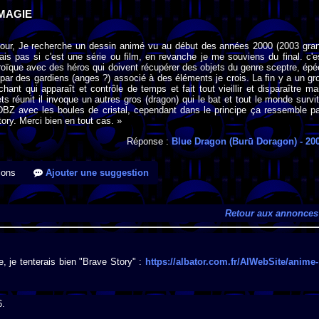
MAGIE
jour, Je recherche un dessin animé vu au début des années 2000 (2003 gra
is pas si c'est une série ou film, en revanche je me souviens du final. c'e
éroïque avec des héros qui doivent récupérer des objets du genre sceptre, épé
s par des gardiens (anges ?) associé à des éléments je crois. La fin y a un gr
hant qui apparaît et contrôle de temps et fait tout vieillir et disparaître ma
ts réunit il invoque un autres gros (dragon) qui le bat et tout le monde survit
DBZ avec les boules de cristal, cependant dans le principe ça ressemble p
ory. Merci bien en tout cas. »
Réponse :
Blue Dragon (Burū Doragon)
- 20
ions
Ajouter une suggestion
Retour aux annonces
e, je tenterais bien "Brave Story" :
https://albator.com.fr/AlWebSite/anime-
6.