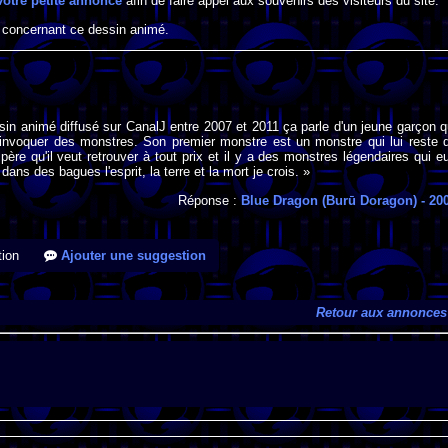
votre petite annonce
afin de faire appel aux souvenirs des visiteurs du site.
 concernant ce dessin animé.
sin animé diffusé sur CanalJ entre 2007 et 2011 ça parle d'un jeune garçon q
d'invoquer des monstres. Son premier monstre est un monstre qui lui reste 
père qu'il veut retrouver à tout prix et il y a des monstres légendaires qui e
ans des bagues l'esprit, la terre et la mort je crois. »
Réponse :
Blue Dragon (Burū Doragon)
- 20
ion
Ajouter une suggestion
Retour aux annonces