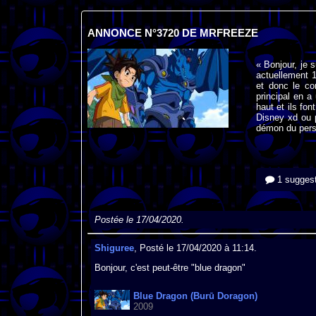
ANNONCE N°3720 DE MRFREEZE
« Bonjour, je 
actuellement 
et donc le co
principal en a
haut et ils fo
Disney xd ou p
démon du perso
1 suggest
Postée le 17/04/2020.
Shiguree
, Posté le 17/04/2020 à 11:14.
Bonjour, c'est peut-être "blue dragon"
Blue Dragon (Burū Doragon)
2009