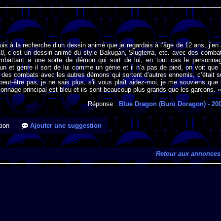
suis à la recherche d’un dessin animé que je regardais à l’âge de 12 ans, j’en 
18, c’est un dessin animé du style Bakugan, Slugterra, etc. avec des comba
mbattant a une sorte de démon qui sort de lui, en tout cas le personna
 un et genre il sort de lui comme un génie et il n’a pas de pied, on voit que 
nt des combats avec les autres démons qui sortent d’autres ennemis, c’était s
eut-être pas, je ne sais plus, s'il vous plaît aidez-moi, je me souviens que 
nnage principal est bleu et ils sont beaucoup plus grands que les garçons. 
Réponse :
Blue Dragon (Burū Doragon)
- 20
ion
Ajouter une suggestion
Retour aux annonces