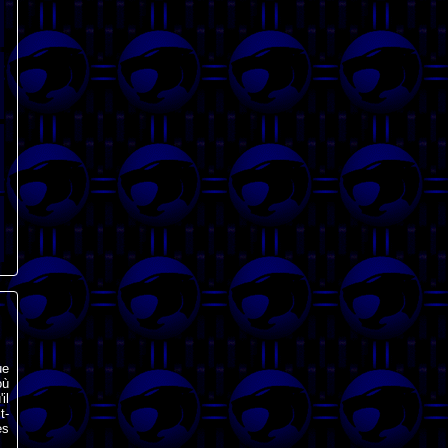
ue
où
il
t-
es