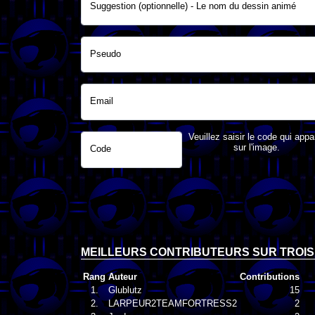
Suggestion (optionnelle) - Le nom du dessin animé
Pseudo
Email
Veuillez saisir le code qui appa
sur l'image.
Code
MEILLEURS CONTRIBUTEURS SUR TROIS
Rang
Auteur
Contributions
1.
Glublutz
15
2.
LARPEUR2TEAMFORTRESS2
2