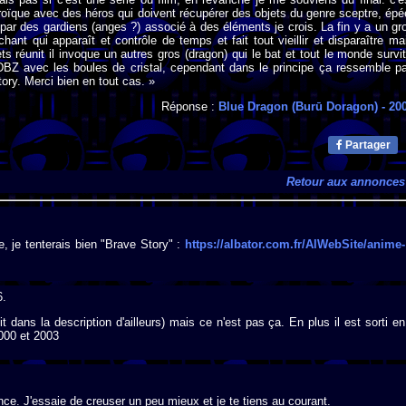
éroïque avec des héros qui doivent récupérer des objets du genre sceptre, épé
s par des gardiens (anges ?) associé à des éléments je crois. La fin y a un gr
hant qui apparaît et contrôle de temps et fait tout vieillir et disparaître ma
ts réunit il invoque un autres gros (dragon) qui le bat et tout le monde survit
DBZ avec les boules de cristal, cependant dans le principe ça ressemble p
ory. Merci bien en tout cas. »
Réponse :
Blue Dragon (Burū Doragon)
- 20
Partager
Retour aux annonces
e, je tenterais bien "Brave Story" :
https://albator.com.fr/AlWebSite/anime-
6.
t dans la description d'ailleurs) mais ce n'est pas ça. En plus il est sorti en
2000 et 2003
nce. J'essaie de creuser un peu mieux et je te tiens au courant.