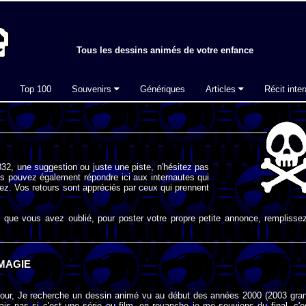
Tous les dessins animés de votre enfance
Top 100
Souvenirs
Génériques
Articles
Récit inter
32, une suggestion ou juste une piste, n'hésitez pas
s pouvez également répondre ici aux internautes qui
ez. Vos retours sont appréciés par ceux qui prennent
que vous avez oublié, pour poster votre propre petite annonce, remplissez
MAGIE
jour, Je recherche un dessin animé vu au début des années 2000 (2003 gra
is pas si c'est une série ou film, en revanche je me souviens du final. c'e