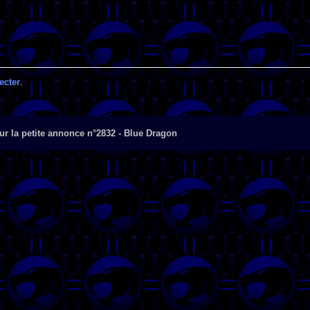
ecter
.
r la petite annonce n°2832 - Blue Dragon