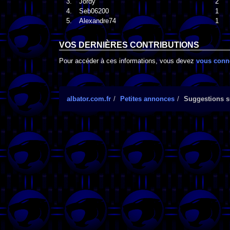
3.
Jordy
2
4.
Seb06200
1
5.
Alexandre74
1
VOS DERNIÈRES CONTRIBUTIONS
Pour accéder à ces informations, vous devez
vous conn
albator.com.fr
Petites annonces
Suggestions su