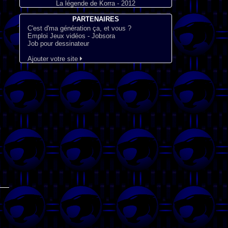
La légende de Korra - 2012
PARTENAIRES
C'est d'ma génération ça, et vous ?
Emploi Jeux vidéos - Jobsora
Job pour dessinateur
Ajouter votre site