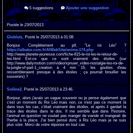
5 suggestions
Ajouter une suggestion
Postée le 23/07/2013.
Glublutz
, Posté le 25/07/2013 à 01:08.
Bonjour. Complètement au pif, "Le roi Léo" ?
https://albator.com.fr/AlWebSite/anime-174.php
;
http://www.planete-jeunesse.com/fiche-815-le-roi-leo-le-retour-de-
leo.html Est-ce que ce sont vraiment des étoiles (sur
http://www.dailymotion.com/video/xpnuwr_video-nostalgie-leo-roi-de-
la-jungle-vf-part-1_creation à 4 min 15, les gouttes d'eau
ressembleraient presque à des étoiles ; ça pourrait brouiller les
souvenirs) ?
Solène2
, Posté le 25/07/2013 à 23:46.
Bonjour, alors j'avais un vague souvenir ou je pense également que
c'est un moment du Roi Léo mais non, ce n'est pas ce moment là
dans tous les cas, c'était vraiment des étoiles, et après il gardait la
trace des étoiles dans le dos. Il me semble que dans l'histoire,
l'animal en question ne voulait pas manger de viande et mangeait de
l'herbe à la place. J'ai bien pensé donc à Roi Léo mais je ne suis
plus sûre. Merci de votre réponse en tout cas.