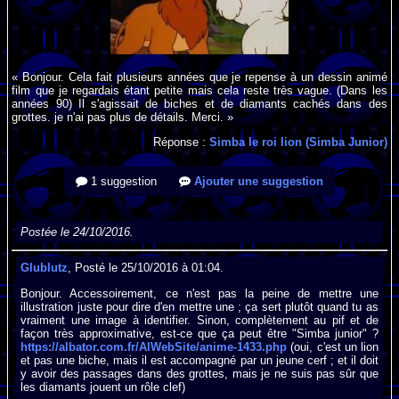
« Bonjour. Cela fait plusieurs années que je repense à un dessin animé
film que je regardais étant petite mais cela reste très vague. (Dans les
années 90) Il s'agissait de biches et de diamants cachés dans des
grottes. je n'ai pas plus de détails. Merci. »
Réponse :
Simba le roi lion (Simba Junior)
1 suggestion
Ajouter une suggestion
Postée le 24/10/2016.
Glublutz
, Posté le 25/10/2016 à 01:04.
Bonjour. Accessoirement, ce n'est pas la peine de mettre une
illustration juste pour dire d'en mettre une ; ça sert plutôt quand tu as
vraiment une image à identifier. Sinon, complètement au pif et de
façon très approximative, est-ce que ça peut être "Simba junior" ?
https://albator.com.fr/AlWebSite/anime-1433.php
(oui, c'est un lion
et pas une biche, mais il est accompagné par un jeune cerf ; et il doit
y avoir des passages dans des grottes, mais je ne suis pas sûr que
les diamants jouent un rôle clef)