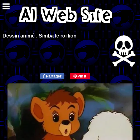
Dessin animé : Simba le roi lion
Partager
Pin it