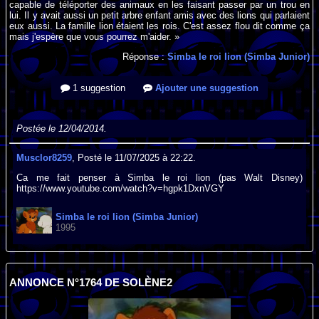
capable de téléporter des animaux en les faisant passer par un trou en
lui. Il y avait aussi un petit arbre enfant amis avec des lions qui parlaient
eux aussi. La famille lion étaient les rois. C'est assez flou dit comme ça
mais j'espère que vous pourrez m'aider. »
Réponse :
Simba le roi lion (Simba Junior)
1 suggestion
Ajouter une suggestion
Postée le 12/04/2014.
Musclor8259
, Posté le 11/07/2025 à 22:22.
Ca me fait penser à Simba le roi lion (pas Walt Disney)
https://www.youtube.com/watch?v=hgpk1DxnVGY
Simba le roi lion (Simba Junior)
1995
ANNONCE N°1764 DE SOLÈNE2