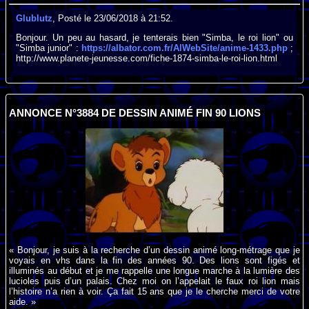
Glublutz
, Posté le 23/06/2018 à 21:52.
Bonjour. Un peu au hasard, je tenterais bien "Simba, le roi lion" ou
"Simba junior" :
https://albator.com.fr/AlWebSite/anime-1433.php
;
http://www.planete-jeunesse.com/fiche-1874-simba-le-roi-lion.html
ANNONCE N°3884 DE DESSIN ANIMÉ FIN 90 LIONS
« Bonjour, je suis à la recherche d’un dessin animé long-métrage que je
voyais en vhs dans la fin des années 90. Des lions sont figés et
illuminés au début et je me rappelle une longue marche à la lumière des
lucioles puis d’un palais. Chez moi on l’appelait le faux roi lion mais
l’histoire n’a rien à voir. Ça fait 15 ans que je le cherche merci de votre
aide. »