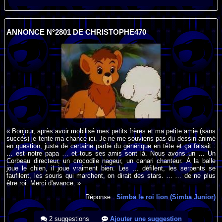
ANNONCE N°2801 DE CHRISTOPHE470
« Bonjour, après avoir mobilisé mes petits frères et ma petite amie (sans
succès) je tente ma chance ici. Je ne me souviens pas du dessin animé
en question, juste de certaine partie du générique en tête et ça faisait :
… est notre papa … et tous ses amis sont là. Nous avons un … Un
Corbeau directeur, un crocodile nageur, un canari chanteur. À la balle
joue le chien, il joue vraiment bien. Les … défilent, les serpents se
faufilent, les souris qui marchent, on dirait des stars. … … de ne plus
être roi. Merci d'avance. »
Réponse :
Simba le roi lion (Simba Junior)
2 suggestions
Ajouter une suggestion