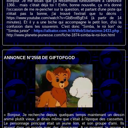
Bonjour. Je me disais que ça ressemblait furieusement à l'annonce
1366... mais c'était déjà toi ! Enfin, bonne nouvelle, ça m'a donné
l'occasion de me re-pencher sur la question, et partant d'une piste qui
n'était pas la bonne, j'ai trouvé l'extrait que tu décris :
https://www.youtube.com/watch?v=GbBrotBgEt4 (à partir de 14
minutes). Et il y a une biche qui accompagne le petit lion, d'où la
confusion dans tes souvenirs. C'est donc "Simba, le roi lion" ou
"Simba junior" :
https://albator.com.fr/AlWebSite/anime-1433.php
;
http://www.planete-jeunesse.com/fiche-1874-simba-le-roi-lion.html
ANNONCE N°2558 DE GIFTOFGOD
« Bonjour, Je recherche depuis quelques temps maintenant un dessin
animé plutôt vieux, je dirais même que c'était à l'époque des cassettes.
Le personnage principal était un jeune lion, et son groupe d'ami. Ils
étaient dans un monde avec des dinosaures. A un moment, le groupe a