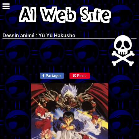
Dessin animé : Yū Yū Hakusho
Partager
Pin it