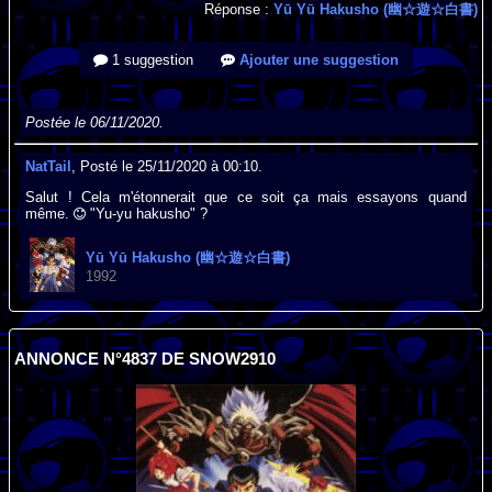
Réponse :
Yū Yū Hakusho (幽☆遊☆白書)
1 suggestion
Ajouter une suggestion
Postée le 06/11/2020.
NatTail
, Posté le 25/11/2020 à 00:10.
Salut ! Cela m'étonnerait que ce soit ça mais essayons quand
même.
"Yu-yu hakusho" ?
Yū Yū Hakusho (幽☆遊☆白書)
1992
ANNONCE N°4837 DE SNOW2910