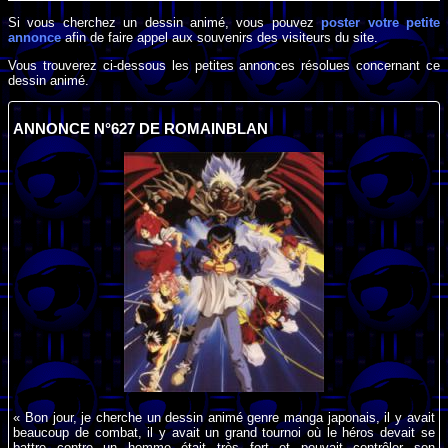
Si vous cherchez un dessin animé, vous pouvez
poster votre petite
annonce
afin de faire appel aux souvenirs des visiteurs du site.
Vous trouverez ci-dessous les petites annonces résolues concernant ce
dessin animé.
ANNONCE N°627 DE ROMAINBLAN
« Bon jour, je cherche un dessin animé genre manga japonais, il y avait
beaucoup de combat, il y avait un grand tournoi où le héros devait se
battre contre un homme était très fort et pouvait contrôler son