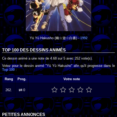
Yū Yū Hakusho
(幽☆遊☆白書) -
1992
TOP 100 DES
DESSINS ANIMÉS
Ce dessin animé a une note de
4.68
sur
5
avec
252
vote(s).
Votez pour le dessin animé "Yū Yū Hakusho" afin qu'il progresse dans le
Top 100
:
Rang
Prog.
Votre note
262.
0
PETITES ANNONCES