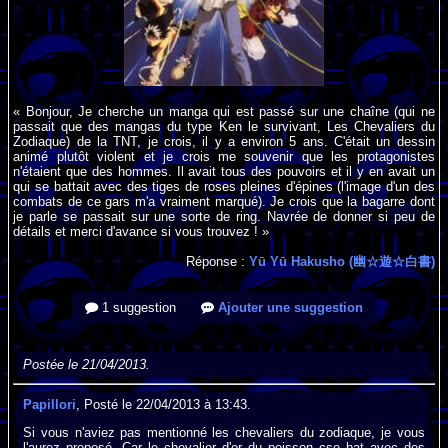
« Bonjour, Je cherche un manga qui est passé sur une chaîne (qui ne
passait que des mangas du type Ken le survivant, Les Chevaliers du
Zodiaque) de la TNT, je crois, il y a environ 5 ans. C'était un dessin
animé plutôt violent et je crois me souvenir que les protagonistes
n'étaient que des hommes. Il avait tous des pouvoirs et il y en avait un
qui se battait avec des tiges de roses pleines d'épines (l'image d'un des
combats de ce gars m'a vraiment marqué). Je crois que la bagarre dont
je parle se passait sur une sorte de ring. Navrée de donner si peu de
détails et merci d'avance si vous trouvez ! »
Réponse :
Yū Yū Hakusho (幽☆遊☆白書)
1 suggestion
Ajouter une suggestion
Postée le 21/04/2013.
Papillori
, Posté le 22/04/2013 à 13:43.
Si vous n'aviez pas mentionné les chevaliers du zodiaque, je vous
l'aurez proposé. Car le chevalier d'or du poisson cse bat avec des