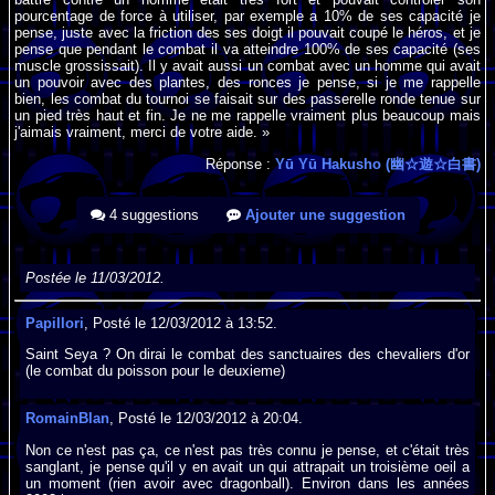
pourcentage de force à utiliser, par exemple a 10% de ses capacité je
pense, juste avec la friction des ses doigt il pouvait coupé le héros, et je
pense que pendant le combat il va atteindre 100% de ses capacité (ses
muscle grossissait). Il y avait aussi un combat avec un homme qui avait
un pouvoir avec des plantes, des ronces je pense, si je me rappelle
bien, les combat du tournoi se faisait sur des passerelle ronde tenue sur
un pied très haut et fin. Je ne me rappelle vraiment plus beaucoup mais
j'aimais vraiment, merci de votre aide. »
Réponse :
Yū Yū Hakusho (幽☆遊☆白書)
4 suggestions
Ajouter une suggestion
Postée le 11/03/2012.
Papillori
, Posté le 12/03/2012 à 13:52.
Saint Seya ? On dirai le combat des sanctuaires des chevaliers d'or
(le combat du poisson pour le deuxieme)
RomainBlan
, Posté le 12/03/2012 à 20:04.
Non ce n'est pas ça, ce n'est pas très connu je pense, et c'était très
sanglant, je pense qu'il y en avait un qui attrapait un troisième oeil a
un moment (rien avoir avec dragonball). Environ dans les années