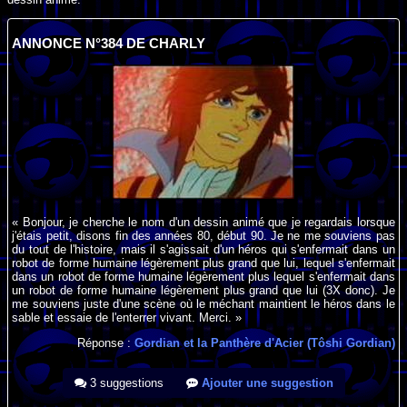
ANNONCE N°384 DE CHARLY
« Bonjour, je cherche le nom d'un dessin animé que je regardais lorsque
j'étais petit, disons fin des années 80, début 90. Je ne me souviens pas
du tout de l'histoire, mais il s'agissait d'un héros qui s'enfermait dans un
robot de forme humaine légèrement plus grand que lui, lequel s'enfermait
dans un robot de forme humaine légèrement plus lequel s'enfermait dans
un robot de forme humaine légèrement plus grand que lui (3X donc). Je
me souviens juste d'une scène où le méchant maintient le héros dans le
sable et essaie de l'enterrer vivant. Merci. »
Réponse :
Gordian et la Panthère d'Acier (Tôshi Gordian)
3 suggestions
Ajouter une suggestion