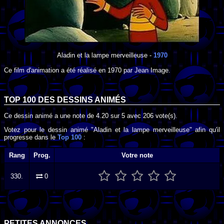
Aladin et la lampe merveilleuse
-
1970
Ce film d'animation a été réalisé en
1970
par
Jean Image
.
TOP 100 DES
DESSINS ANIMÉS
Ce dessin animé a une note de
4.20
sur
5
avec
206
vote(s).
Votez pour le dessin animé "Aladin et la lampe merveilleuse" afin qu'il
progresse dans le
Top 100
:
Rang
Prog.
Votre note
330.
0
PETITES ANNONCES