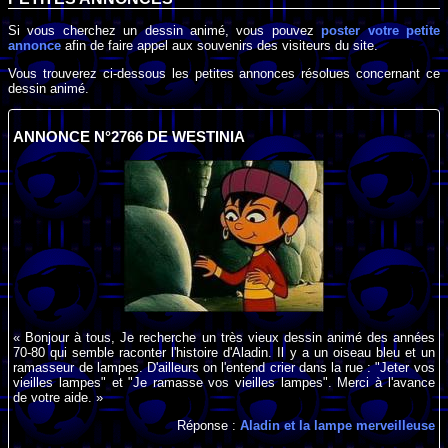
Si vous cherchez un dessin animé, vous pouvez
poster votre petite
annonce
afin de faire appel aux souvenirs des visiteurs du site.
Vous trouverez ci-dessous les petites annonces résolues concernant ce
dessin animé.
ANNONCE N°2766 DE WESTINIA
« Bonjour à tous, Je recherche un très vieux dessin animé des années
70-80 qui semble raconter l'histoire d'Aladin. Il y a un oiseau bleu et un
ramasseur de lampes. D'ailleurs on l'entend crier dans la rue : "Jeter vos
vieilles lampes" et "Je ramasse vos vieilles lampes". Merci à l'avance
de votre aide. »
Réponse :
Aladin et la lampe merveilleuse