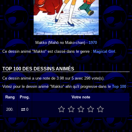
Makko
(Mahō no Mako-chan) -
1970
Ce dessin animé "Makko" est classé dans le genre :
Magical Girl
.
TOP 100 DES
DESSINS ANIMÉS
Ce dessin animé a une note de
3.98
sur
5
avec
298
vote(s).
Votez pour le dessin animé "Makko" afin qu'il progresse dans le
Top 100
:
Rang
Prog.
Votre note
200.
0