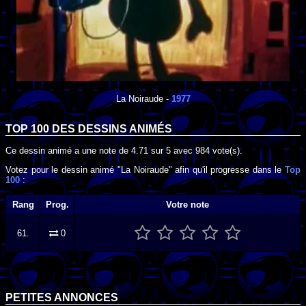
La Noiraude
-
1977
TOP 100 DES
DESSINS ANIMÉS
Ce dessin animé a une note de
4.71
sur
5
avec
984
vote(s).
Votez pour le dessin animé "La Noiraude" afin qu'il progresse dans le
Top
100
:
Rang
Prog.
Votre note
61.
0
PETITES ANNONCES