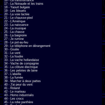
16 - La transhumance

17 - La Noiraude et les trains

18 - Yaourt bulgare

19 - Les bleuets

20 - La voie lactée

21 - Le chausse-pied

22 - L'Amérique

23 - La naissance

24 - La musique

25 - La chasse

26 - La baignoire

27 - Je rumine

28 - Le pot-au-feu

29 - Le téléphone en dérangement

30 - Gisèle

31 - Le vent

32 - La foudre

33 - La vache hollandaise

34 - Vache de compagnie

35 - La clôture électrique

36 - Les pelotes de laine

37 - L'abeille

38 - La fumée

39 - Marcher à deux pattes

40 - J'ai peur du vent

41 - Roland

42 - Le marteau

43 - Homo industrialis

44 - Les crocs

45 - La robe panthère
