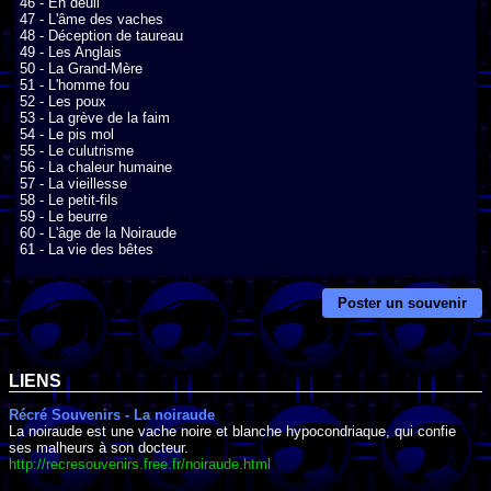
46 - En deuil

47 - L'âme des vaches

48 - Déception de taureau

49 - Les Anglais

50 - La Grand-Mère

51 - L'homme fou

52 - Les poux

53 - La grève de la faim

54 - Le pis mol

55 - Le culutrisme

56 - La chaleur humaine

57 - La vieillesse

58 - Le petit-fils

59 - Le beurre

60 - L'âge de la Noiraude

61 - La vie des bêtes
Poster un souvenir
LIENS
Récré Souvenirs - La noiraude
La noiraude est une vache noire et blanche hypocondriaque, qui confie
ses malheurs à son docteur.
http://recresouvenirs.free.fr/noiraude.html