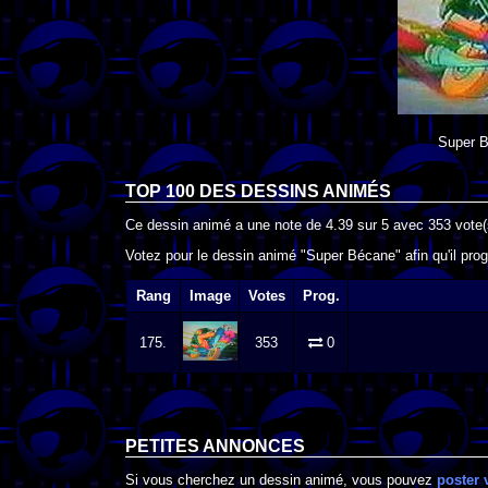
Super 
TOP 100 DES
DESSINS ANIMÉS
Ce dessin animé a une note de
4.39
sur
5
avec
353
vote(
Votez pour le dessin animé "Super Bécane" afin qu'il pro
Rang
Image
Votes
Prog.
175.
353
0
PETITES ANNONCES
Si vous cherchez un dessin animé, vous pouvez
poster 