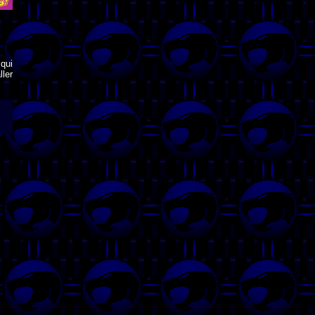
qui
ler