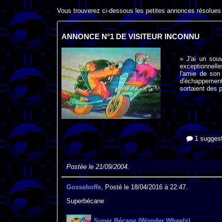
Vous trouverez ci-dessous les petites annonces résolues
ANNONCE N°1 DE VISITEUR INCONNU
« J'ai un sou
exceptionnelle
l'amie de son
d'échappement
sortaient des 
1 suggest
Postée le 21/09/2004.
Gosseboffe
, Posté le 18/04/2016 à 22:47.
Superbécane
Super Bécane (Wonder Wheels)