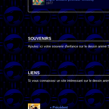
1977
SOUVENIRS
Ajoutez ici votre souvenir d'enfance sur le dessin animé
LIENS
Si vous connaissez un site intéressant sur le dessin anim
« Précédent