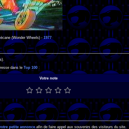
Bécane
(Wonder Wheels) -
1977
s).
gresse dans le
Top 100
:
Votre note
votre petite annonce
afin de faire appel aux souvenirs des visiteurs du site.