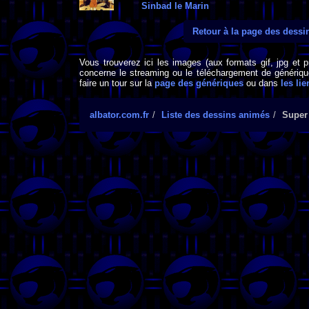
Sinbad le Marin
Retour à la page des dess
Vous trouverez ici les images (aux formats gif, jpg et 
concerne le streaming ou le téléchargement de générique
faire un tour sur la
page des génériques
ou dans
les lie
albator.com.fr
Liste des dessins animés
Super