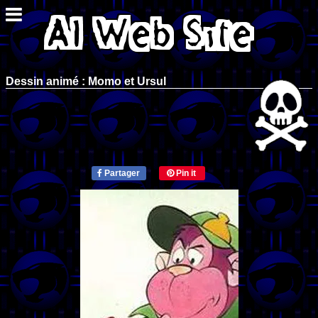
Dessin animé : Momo et Ursul
Partager
Pin it