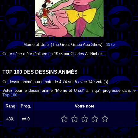
Momo et Ursul
(The Great Grape Ape Show) -
1975
Cette série a été réalisée en
1975
par
Charles A. Nichols
.
TOP 100 DES
DESSINS ANIMÉS
Ce dessin animé a une note de
4.74
sur
5
avec
149
vote(s).
Votez pour le dessin animé "Momo et Ursul" afin qu'il progresse dans le
Top 100
:
Rang
Prog.
Votre note
439.
0