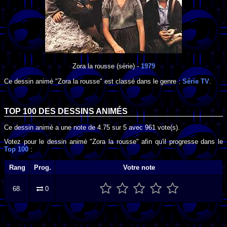
Zora la rousse
(série) -
1979
Ce dessin animé "Zora la rousse" est classé dans le genre :
Série TV
.
TOP 100 DES
DESSINS ANIMÉS
Ce dessin animé a une note de
4.75
sur
5
avec
961
vote(s).
Votez pour le dessin animé "Zora la rousse" afin qu'il progresse dans le
Top 100
:
Rang
Prog.
Votre note
68.
0