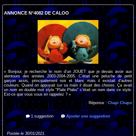
ANNONCE N°4082 DE CALOO
« Bonjour, je recherche le nom d’un JOUET que je devais avoir aux
alentours des années 2003-2004-2005. C’était une peluche de petit
garçon assis, principalement noir et blanc mais il existait d’autres
couleurs. Quand on appuyait sur sa main il disait des choses. Ça avait
un nom en double mot style "Plabi Plabo" c’était un nom dans ce style.
Est-ce que vous vous en rappelez ? »
Réponse :
Chapi Chapo
1 suggestion
Ajouter une suggestion
Postée le 30/01/2021.