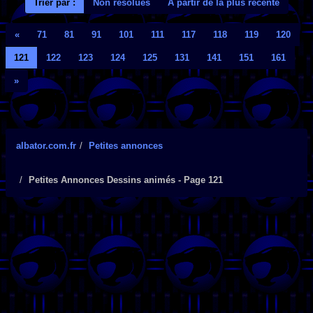
Trier par :
Non résolues
A partir de la plus récente
«
71
81
91
101
111
117
118
119
120
121
122
123
124
125
131
141
151
161
»
albator.com.fr
Petites annonces
Petites Annonces Dessins animés - Page 121