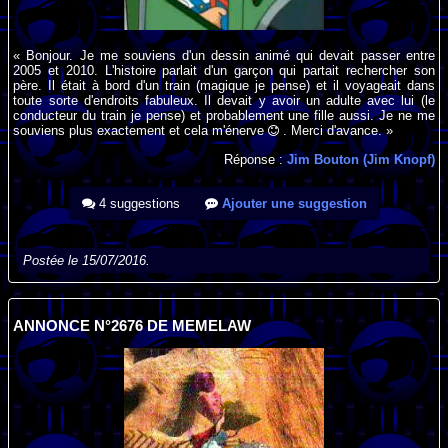
« Bonjour. Je me souviens d'un dessin animé qui devait passer entre
2005 et 2010. L'histoire parlait d'un garçon qui partait rechercher son
père. Il était à bord d'un train (magique je pense) et il voyageait dans
toute sorte d'endroits fabuleux. Il devait y avoir un adulte avec lui (le
conducteur du train je pense) et probablement une fille aussi. Je ne me
souviens plus exactement et cela m'énerve
. Merci d'avance. »
Réponse :
Jim Bouton (Jim Knopf)
4 suggestions
Ajouter une suggestion
Postée le 15/07/2016.
ANNONCE N°2676 DE MEMELAW