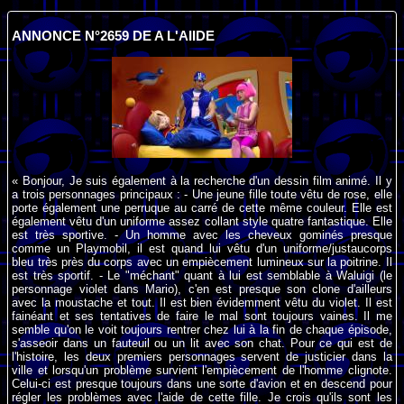
ANNONCE N°2659 DE A L'AIIDE
« Bonjour, Je suis également à la recherche d'un dessin film animé. Il y
a trois personnages principaux : - Une jeune fille toute vêtu de rose, elle
porte également une perruque au carré de cette même couleur. Elle est
également vêtu d'un uniforme assez collant style quatre fantastique. Elle
est très sportive. - Un homme avec les cheveux gominés presque
comme un Playmobil, il est quand lui vêtu d'un uniforme/justaucorps
bleu très près du corps avec un empiècement lumineux sur la poitrine. Il
est très sportif. - Le "méchant" quant à lui est semblable à Waluigi (le
personnage violet dans Mario), c'en est presque son clone d'ailleurs
avec la moustache et tout. Il est bien évidemment vêtu du violet. Il est
fainéant et ses tentatives de faire le mal sont toujours vaines. Il me
semble qu'on le voit toujours rentrer chez lui à la fin de chaque épisode,
s'asseoir dans un fauteuil ou un lit avec son chat. Pour ce qui est de
l'histoire, les deux premiers personnages servent de justicier dans la
ville et lorsqu'un problème survient l'empiècement de l'homme clignote.
Celui-ci est presque toujours dans une sorte d'avion et en descend pour
régler les problèmes avec l'aide de cette fille. Je crois qu'ils sont les