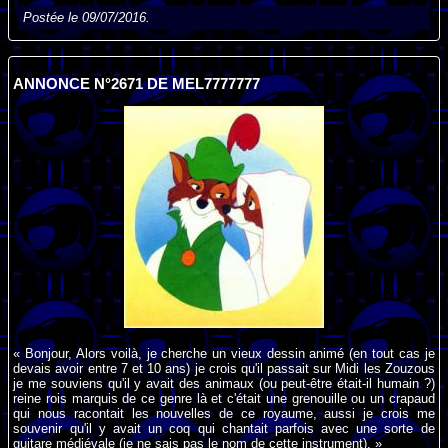
Postée le 09/07/2016.
ANNONCE N°2671 DE MEL7777777
« Bonjour, Alors voilà, je cherche un vieux dessin animé (en tout cas je
devais avoir entre 7 et 10 ans) je crois qu'il passait sur Midi les Zouzous
je me souviens qu'il y avait des animaux (ou peut-être était-il humain ?)
reine rois marquis de ce genre là et c'était une grenouille ou un crapaud
qui nous racontait les nouvelles de ce royaume, aussi je crois me
souvenir qu'il y avait un coq qui chantait parfois avec une sorte de
guitare médiévale (je ne sais pas le nom de cette instrument). »