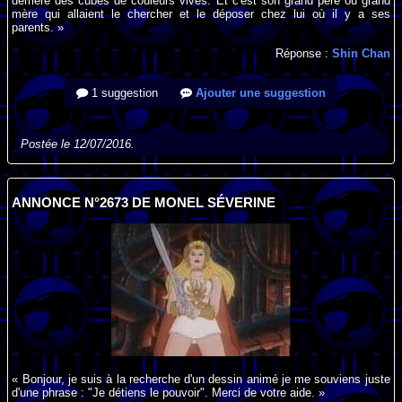
derrière des cubes de couleurs vives. Et c'est son grand père ou grand
mère qui allaient le chercher et le déposer chez lui où il y a ses
parents. »
Réponse :
Shin Chan
1 suggestion
Ajouter une suggestion
Postée le 12/07/2016.
ANNONCE N°2673 DE MONEL SÉVERINE
« Bonjour, je suis à la recherche d'un dessin animé je me souviens juste
d'une phrase : "Je détiens le pouvoir". Merci de votre aide. »