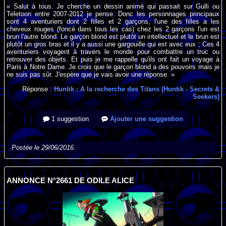
« Salut à tous. Je cherche un dessin animé qui passait sur Gulli ou
Teletoon entre 2007-2012 je pense. Donc les personnages principaux
sont 4 aventuriers dont 2 filles et 2 garçons, l'une des filles a les
cheveux rouges (foncé dans tous les cas) chez les 2 garçons l'un est
brun l'autre blond. Le garçon blond est plutôt un intellectuel et le brun est
plutôt un gros bras et il y a aussi une gargouille qui est avec eux ; Ces 4
aventuriers voyagent à travers le monde pour combattre un truc ou
retrouver des objets. Et puis je me rappelle qu'ils ont fait un voyage à
Paris à Notre Dame. Je crois que le garçon blond a des pouvoirs mais je
ne suis pas sûr. J'espère que je vais avoir une réponse. »
Réponse :
Huntik : A la recherche des Titans (Huntik - Secrets &
Seekers)
1 suggestion
Ajouter une suggestion
Postée le 29/06/2016.
ANNONCE N°2661 DE ODILE ALICE