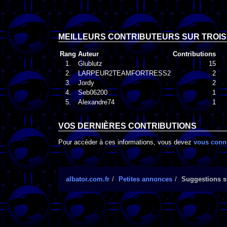
MEILLEURS CONTRIBUTEURS SUR TROIS
Rang
Auteur
Contributions
1.
Glublutz
15
2.
LARPEUR2TEAMFORTRESS2
2
3.
Jordy
2
4.
Seb06200
1
5.
Alexandre74
1
VOS DERNIÈRES CONTRIBUTIONS
Pour accéder à ces informations, vous devez
vous conn
albator.com.fr
Petites annonces
Suggestions su