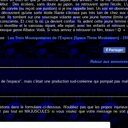
ébut : Des écoliers, sans doute au japon, se retrouvent après l'école. L'
t de corvée (ou reçoit une punition) si je me rappelle bien. Un soir en observe
ls découvrent qu'une sorte étoile filante s'écrase pas très loin de chez eux 
 voir. Ils tombent sur une soucoupe volante avec une jeune femme (limite u
 inconsciente. Et c'est là où ça devient confus. Ils aident cette jeune femme 
-ci réveillée et le vaisseau réparé, elle repart, avec les enfants et retrouve 
tesque genre Albator. Voilà. Si vous arrivez à retrouver ce film, bravo !
»
se :
Les Trois Mousquetaires de l'Espace (Space Three Musketeers)
- 19
Partager
Retour aux annonces
s de l'espace", mais c'était une production sud-coréenne qui pompait pas mal
stions dans le formulaire ci-dessous. N'oubliez pas que les propos injurieu
rivez pas tout en MAJUSCULES si vous voulez que votre message ne soit 