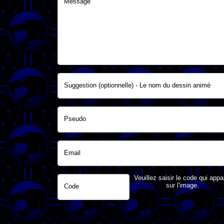
Message
Suggestion (optionnelle) - Le nom du dessin animé
Pseudo
Email
Veuillez saisir le code qui appa
sur l'image.
Code