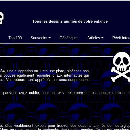
Tous les dessins animés de votre enfance
Top 100
Souvenirs
Génériques
Articles
Récit inter
64, une suggestion ou juste une piste, n'hésitez pas
s pouvez également répondre ici aux internautes qui
ez. Vos retours sont appréciés par ceux qui prennent
que vous avez oublié, pour poster votre propre petite annonce, remplissez
us êtes visiblement expert pour trouver des dessins animés de nostalgiq
lors en voici un que je recherche depuis des années. Je ne me souviens