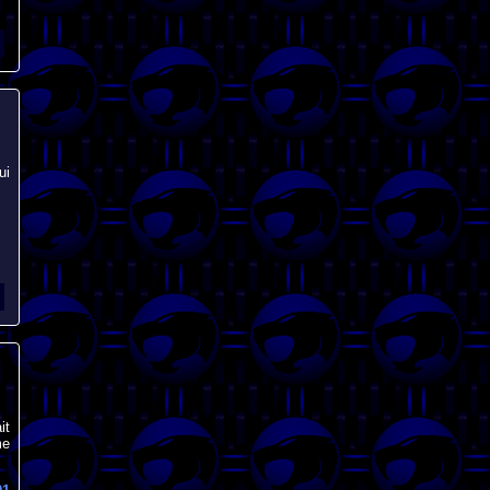
ui
it
me