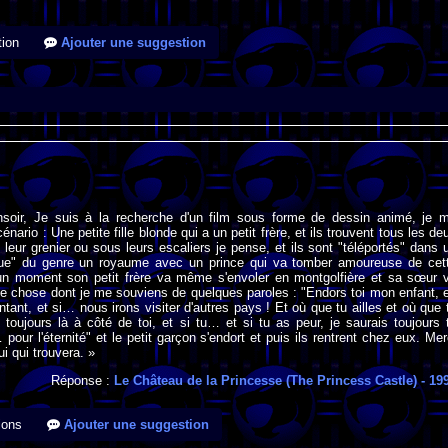
ion
Ajouter une suggestion
nsoir, Je suis à la recherche d'un film sous forme de dessin animé, je 
nario : Une petite fille blonde qui a un petit frère, et ils trouvent tous les de
 leur grenier ou sous leurs escaliers je pense, et ils sont "téléportés" dans 
ue" du genre un royaume avec un prince qui va tomber amoureuse de cet
 A un moment son petit frère va même s'envoler en montgolfière et sa sœur 
e chose dont je me souviens de quelques paroles : "Endors toi mon enfant, 
ntant, et si… nous irons visiter d'autres pays ! Et où que tu ailles et où que 
s toujours là à côté de toi, et si tu… et si tu as peur, je saurais toujours 
pour l'éternité" et le petit garçon s'endort et puis ils rentrent chez eux. Mer
i qui trouvera. »
Réponse :
Le Château de la Princesse (The Princess Castle)
- 19
ions
Ajouter une suggestion