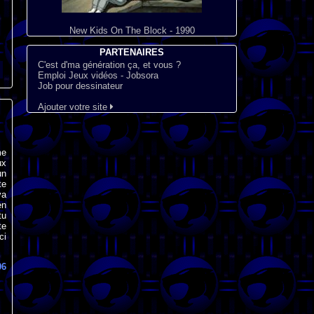
New Kids On The Block - 1990
PARTENAIRES
C'est d'ma génération ça, et vous ?
Emploi Jeux vidéos - Jobsora
Job pour dessinateur
Ajouter votre site
me
ux
un
te
va
en
tu
te
ci
96