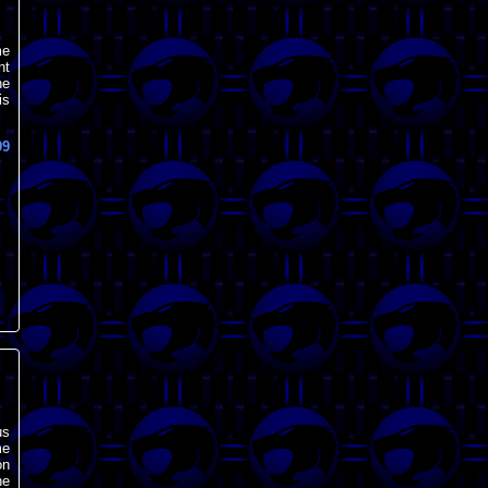
me
nt
ne
is
99
us
me
on
ne