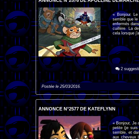
ANNONCE N°2576 DE APOLLINE DEMARCH
« Bonjour. Le
semble que le 
enfermés dans 
cuillère. La d
cela lorsque j
2 suggest
Postée le 25/03/2016.
ANNONCE N°2577 DE KATEFLYNN
« Bonjour, Je c
petite (je su
semble, et dans
aux cheveux b