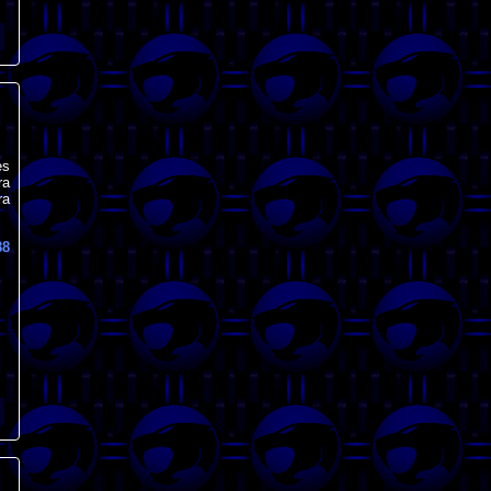
es
ra
ra
88