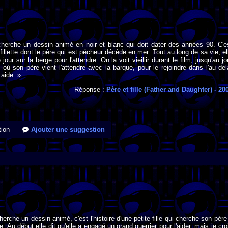
cherche un dessin animé en noir et blanc qui doit dater des années 90. C'e
e fillette dont le père qui est pécheur décède en mer. Tout au long de sa vie, el
jour sur la berge pour l'attendre. On la voit vieillir durant le film, jusqu'au jo
où son père vient l'attendre avec la barque, pour le rejoindre dans l'au del
 aide. »
Réponse :
Père et fille (Father and Daughter)
- 20
ion
Ajouter une suggestion
herche un dessin animé, c'est l'histoire d'une petite fille qui cherche son père
e. Au début elle dit qu'elle a engagé un grand guerrier pour l'aider, mais je cro