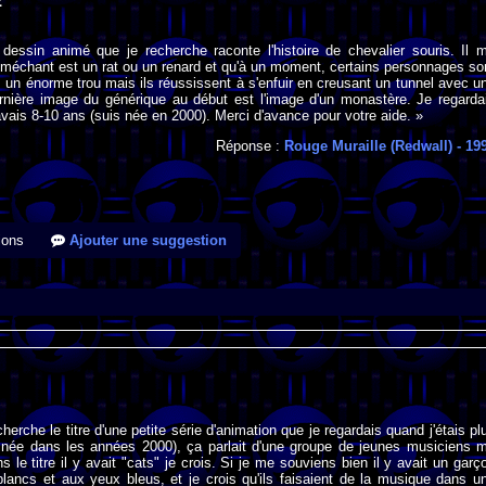
E
 dessin animé que je recherche raconte l'histoire de chevalier souris. Il 
méchant est un rat ou un renard et qu'à un moment, certains personnages so
un énorme trou mais ils réussissent à s'enfuir en creusant un tunnel avec u
ernière image du générique au début est l'image d'un monastère. Je regarda
'avais 8-10 ans (suis née en 2000). Merci d'avance pour votre aide. »
Réponse :
Rouge Muraille (Redwall)
- 19
ions
Ajouter une suggestion
herche le titre d'une petite série d'animation que je regardais quand j'étais pl
is née dans les années 2000), ça parlait d'une groupe de jeunes musiciens 
 le titre il y avait "cats" je crois. Si je me souviens bien il y avait un garç
lancs et aux yeux bleus, et je crois qu'ils faisaient de la musique dans u