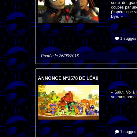
sorte de gran
coupés par une
j'espère que v
Bye. »
1 suggest
Postée le 26/03/2016.
ANNONCE N°2578 DE LÉA9
« Salut, Voilà
se transformen
1 suggest