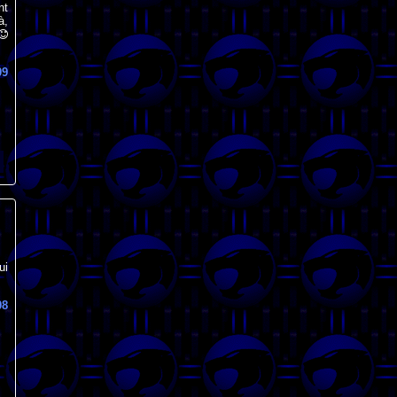
nt
à,
09
ui
08