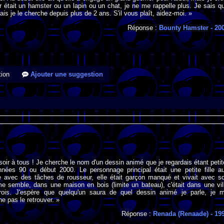
r était un hamster ou un lapin ou un chat, je ne me rappelle plus. Je sais q
is je le cherche depuis plus de 2 ans. S'il vous plaît, aidez-moi. »
Réponse :
Bounty Hamster
- 20
ion
Ajouter une suggestion
soir à tous ! Je cherche le nom d'un dessin animé que je regardais étant petit
nnées 90 ou début 2000. Le personnage principal était une petite fille a
 avec des tâches de rousseur, elle était garçon manqué et vivait avec s
me semble, dans une maison en bois (limite un bateau), c'était dans une vil
crois. J'espère que quelqu'un saura de quel dessin animé je parle, je 
e pas le retrouver. »
Réponse :
Renada (Renaade)
- 19