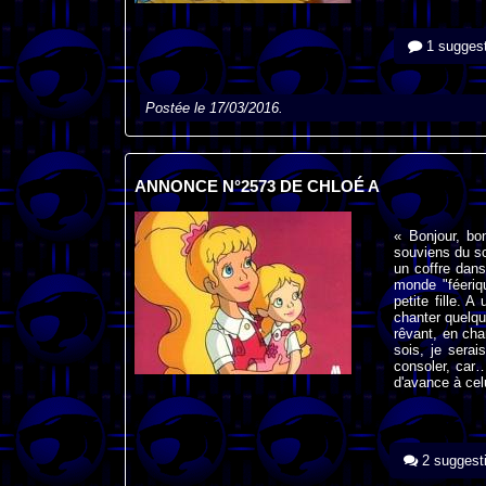
1 suggest
Postée le 17/03/2016.
ANNONCE N°2573 DE CHLOÉ A
« Bonjour, bo
souviens du scé
un coffre dans
monde "féeriq
petite fille.
chanter quelqu
rêvant, en cha
sois, je serai
consoler, car… 
d'avance à celu
2 suggest