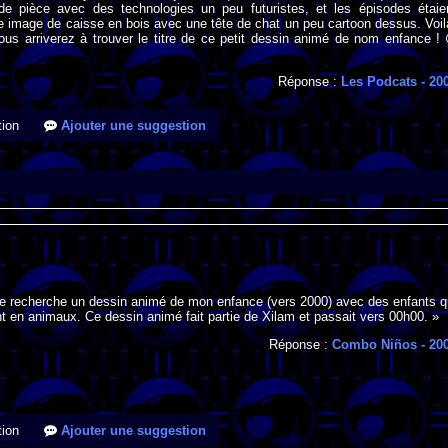
de pièce avec des technologies un peu futuristes, et les épisodes étaie
 image de caisse en bois avec une tête de chat un peu cartoon dessus. Voil
ous arriverez à trouver le titre de ce petit dessin animé de nom enfance !
Réponse :
Les Podcats
- 20
ion
Ajouter une suggestion
 je recherche un dessin animé de mon enfance (vers 2000) avec des enfants q
t en animaux. Ce dessin animé fait partie de Xilam et passait vers 00h00. »
Réponse :
Combo Niños
- 20
ion
Ajouter une suggestion