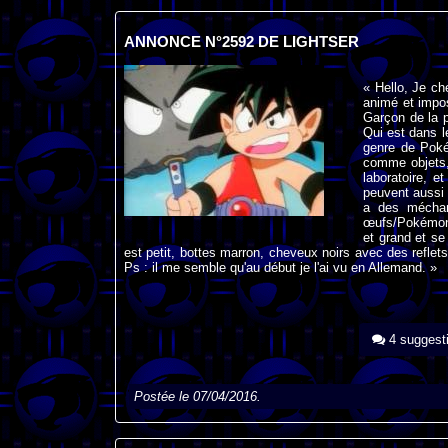
ANNONCE N°2592 DE LIGHTSER
« Hello, Je c
animé et impos
Garçon de la 
Qui est dans l
genre de Poké
comme objets,
laboratoire, e
peuvent aussi 
a des méchant
œufs/Pokémon a
et grand et se
est petit, bottes marron, cheveux noirs avec des reflets
Ps : il me semble qu'au début je l'ai vu en Allemand. »
4 suggest
Postée le 07/04/2016.