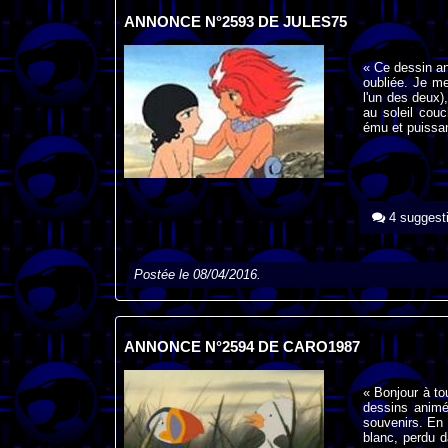
ANNONCE N°2593 DE JULES75
« Ce dessin an
oubliée. Je me
l'un des deux)
au soleil couc
ému et puissan
4 suggest
Postée le 08/04/2016.
ANNONCE N°2594 DE CARO1987
« Bonjour à to
dessins animé
souvenirs. En
blanc, perdu d