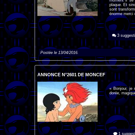
moment il se 
plaque. Et sin
sont transform
énorme merci d
3 suggest
Postée le 13/04/2016.
ANNONCE N°2601 DE MONCEF
« Bonjour, je 
dorée, magique
1 suggest