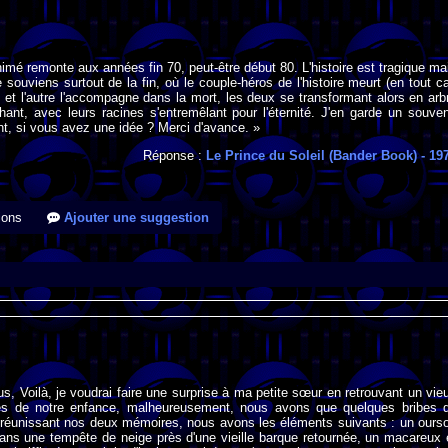
imé remonte aux années fin 70, peut-être début 80. L'histoire est tragique ma
 souviens surtout de la fin, où le couple-héros de l'histoire meurt (en tout c
, et l'autre l'accompagne dans la mort, les deux se transformant alors en arb
hant, avec leurs racines s'entremêlant pour l'éternité. J'en garde un souven
t, si vous avez une idée ? Merci d'avance. »
Réponse :
Le Prince du Soleil (Bander Book)
- 19
ions
Ajouter une suggestion
us, Voilà, je voudrai faire une surprise à ma petite sœur en retrouvant un vie
s de notre enfance, malheureusement, nous avons que quelques bribes 
 réunissant nos deux mémoires, nous avons les éléments suivants : un ours
ans une tempête de neige près d'une vieille barque retournée, un macareux 