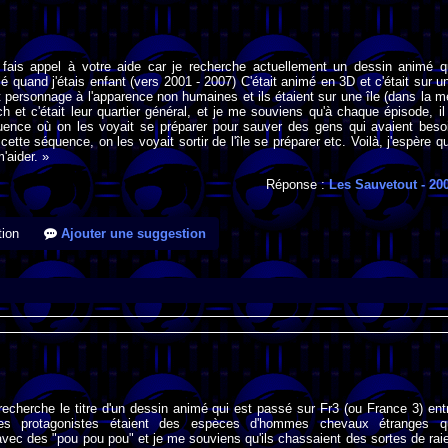
 fais appel à votre aide car je recherche actuellement un dessin animé q
lé quand j'étais enfant (vers 2001 - 2007) C'était animé en 3D et c'était sur u
t personnage à l'apparence non humaines et ils étaient sur une île (dans la m
ch et c'était leur quartier général, et je me souviens qu'à chaque épisode, il
uence où on les voyait se préparer pour sauver des gens qui avaient beso
cette séquence, on les voyait sortir de l'île se préparer etc. Voilà, j'espère q
'aider. »
Réponse :
Les Sauvetout
- 20
ion
Ajouter une suggestion
recherche le titre d'un dessin animé qui est passé sur Fr3 (ou France 3) ent
s protagonistes étaient des espèces d'hommes chevaux étranges q
avec des "pou pou pou" et je me souviens qu'ils chassaient des sortes de rai