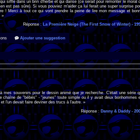
ui siffle dans un brin d'herbe et qui danse (ce serait pour remonter le moral 
 en est pas sûre). Si vous pouviez m'aider ça lui ferait une super surprise po
ire ! Merci à tout ce qui vont prendre la peine de lire mon message et bon
. »
Réponse :
La Première Neige (The First Snow of Winter)
- 19
ions
Ajouter une suggestion
là mes souvenirs pour le dessin animé que je recherche. C'était une série q
ne chaîne de "bébés" - "jeunes" toute simple ou il y avait deux bonhommes 
et l'un devait faire deviner des trucs à l'autre. »
Réponse :
Danny & Daddy
- 20