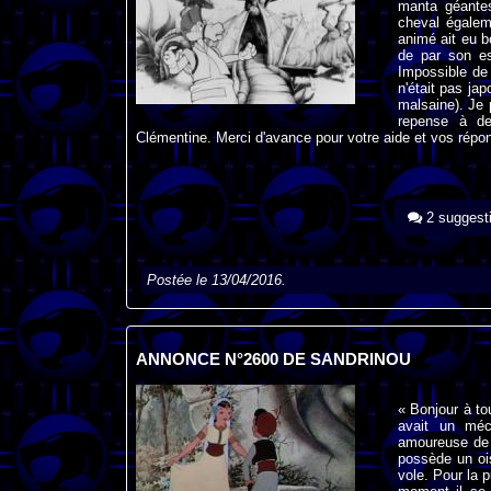
manta géantes
cheval égalem
animé ait eu b
de par son es
Impossible de
n'était pas jap
malsaine). Je 
repense à de
Clémentine. Merci d'avance pour votre aide et vos répo
2 suggest
Postée le 13/04/2016.
ANNONCE N°2600 DE SANDRINOU
« Bonjour à to
avait un méc
amoureuse de l
possède un ois
vole. Pour la p