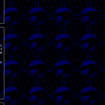
rs
il
je
96