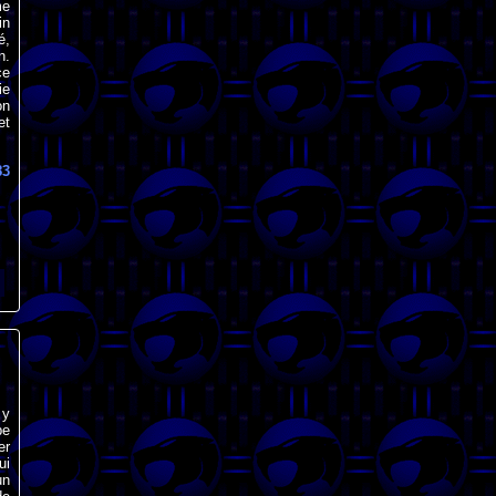
me
in
é,
n.
ce
ie
on
et
83
 y
be
er
ui
un