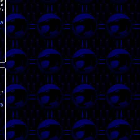
de
ui
Un
49
re
78