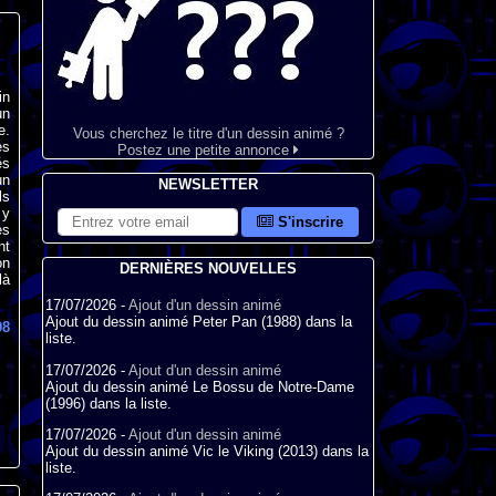
in
un
e.
Vous cherchez le titre d'un dessin animé ?
es
Postez une petite annonce
és
un
NEWSLETTER
ls
 y
S'inscrire
es
nt
on
DERNIÈRES NOUVELLES
là
17/07/2026 -
Ajout d'un dessin animé
Ajout du dessin animé Peter Pan (1988) dans la
98
liste.
17/07/2026 -
Ajout d'un dessin animé
Ajout du dessin animé Le Bossu de Notre-Dame
(1996) dans la liste.
17/07/2026 -
Ajout d'un dessin animé
Ajout du dessin animé Vic le Viking (2013) dans la
liste.