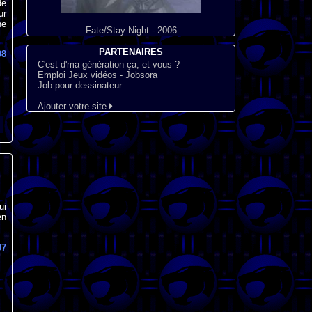
de
ur
ne
Fate/Stay Night - 2006
PARTENAIRES
98
C'est d'ma génération ça, et vous ?
Emploi Jeux vidéos - Jobsora
Job pour dessinateur
Ajouter votre site
ui
en
07