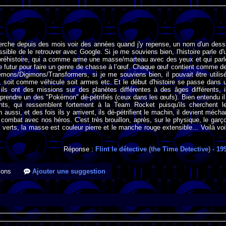
herche depuis des mois voir des années quand j'y repense, un nom d'un dess
sible de le retrouver avec Google. Si je me souviens bien, l'histoire parle d'
préhistoire, qui a comme arme une masse/marteau avec des yeux et qui parl
e futur pour faire un genre de chasse à l’œuf. Chaque œuf contient comme d
mons/Digimons/Transformers, si je me souviens bien, il pouvait être utilis
 soit comme véhicule soit armes etc. Et le début d'histoire se passe dans 
t ils ont des missions sur des planètes différentes à des âges différents, i
prendre un des "Pokémon" dé-pétrifiés (ceux dans les œufs). Bien entendu il
s, qui ressemblent fortement à la Team Rocket puisqu'ils cherchent l
ussi, et des fois ils y arrivent, ils dé-pétrifient le machin, il devient mécha
 combat avec nos héros. C'est très brouillon, après, sur le physique, le garç
 verts, la masse est couleur pierre et le manche rouge extensible... Voilà voi
Réponse :
Flint le détective (the Time Detective)
- 19
ions
Ajouter une suggestion