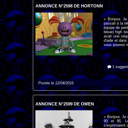
ANNONCE N°2598 DE HORTONN
« Bonjour, Je
passait à la té
équipe de peti
bleue) high te
avait une séq
d'aide et dans 
vous pourrez m
1 suggest
Postée le 12/04/2016.
ANNONCE N°2599 DE OMEN
« Bonjour, Je 
90 et 95. Le
s'exprimaient 