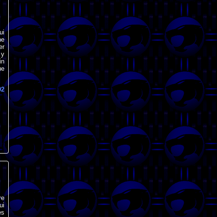
ui
ne
er
 y
in
ue
02
re
ui
es