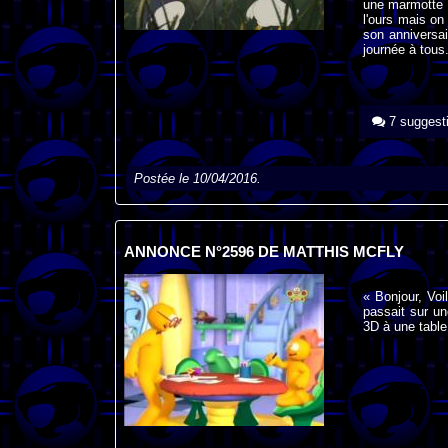
une marmotte q
l'ours mais on
son anniversa
journée à tous
7 suggest
Postée le 10/04/2016.
ANNONCE N°2596 DE MATTHIS MCFLY
« Bonjour, Voi
passait sur u
3D à une table 