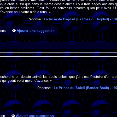
passe un mauvais truc avec l'oiseau qui se retrouve figé sur une sorte 
on je crois aussi que dans le même dessin animé il y a trois sages anciens q
és en bébés braillards. C'est fou les souvenirs bizarres qu'on peut avoir ! 
'avance pour votre aide à tous. »
Réponse :
La Rose de Bagdad (La Rosa di Bagdad)
- 19
ions
Ajouter une suggestion
recherche un dessin animé les seuls bribes que j'ai c'est l'histoire d'un arb
 qui guérit voilà merci d'avance. »
Réponse :
Le Prince du Soleil (Bander Book)
- 19
ion
Ajouter une suggestion