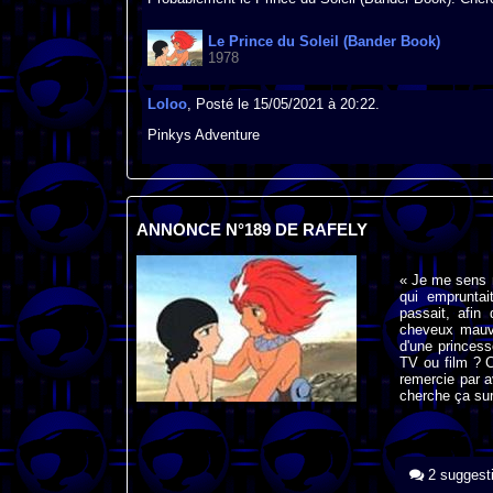
Le Prince du Soleil (Bander Book)
1978
Loloo
, Posté le 15/05/2021 à 20:22.
Pinkys Adventure
ANNONCE N°189 DE RAFELY
« Je me sens m
qui empruntai
passait, afin
cheveux mauve
d'une princess
TV ou film ? 
remercie par a
cherche ça sur 
2 suggest