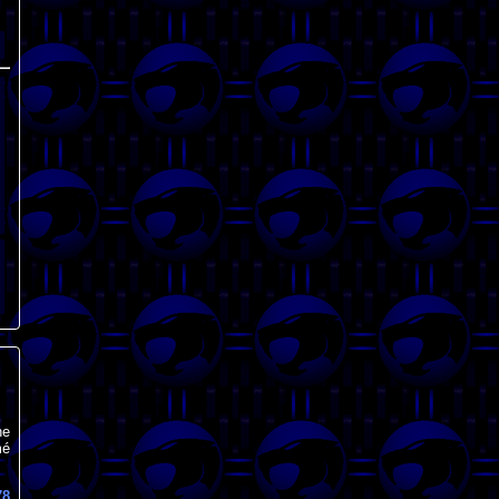
ne
mé
78