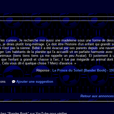
s les curieux. Je recherche moi aussi une madeleine sous une forme de dess
 je dirais plutôt long-métrage. Ça doit être l'histoire d'un enfant qui grandit s
i n'est pas la sienne. Bébé il a été évacué par ses parents depuis une navet
er. Les habitants de la planète qui l'a accueilli vit en parfaite harmonie avec 
 animaux (tiens tiens tiens ça me rappelle un peu Avatar). Et justement à 
que l'enfant a grandi et chasse à l'arc, il tue par mégarde un animal dont 
. Cela vous dit-il quelque chose ? Merci d'avance. »
Réponse :
Le Prince du Soleil (Bander Book)
- 19
ions
Ajouter une suggestion
Retour aux annonces
chez "Bander Book" sur YouTube pour vérifier.