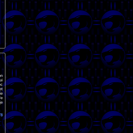
on
ui
ec
et
ie
Je
je
78