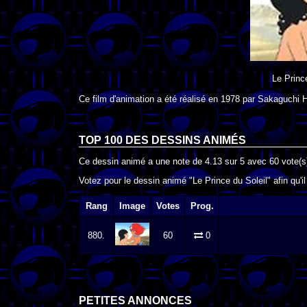
Le Princ
Ce film d'animation a été réalisé en
1978
par
Sakaguchi H
TOP 100 DES
DESSINS ANIMÉS
Ce dessin animé a une note de
4.13
sur
5
avec
60
vote(s
Votez pour le dessin animé "Le Prince du Soleil" afin qu'i
Rang
Image
Votes
Prog.
880.
60
0
PETITES ANNONCES