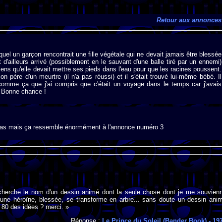
Retour aux annonces
uel un garçon rencontrait une fille végétale qui ne devait jamais être blessée
t d'ailleurs arrivé (possiblement en le sauvant d'une balle tiré par un ennemi)
iens qu'elle devait mettre ses pieds dans l'eau pour que les racines poussent.
père d'un meurtre (il n'a pas réussi) et il s'était trouvé lui-même bébé. Il
 comme ça que j'ai compris que c'était un voyage dans le temps car j'avais
. Bonne chance !
s pas mais ça ressemble énormément à l'annonce numéro 3
 cherche le nom d'un dessin animé dont la seule chose dont je me souvien
jeune héroïne, blessée, se transforme en arbre... sans doute un dessin ani
 80 des idées ? merci. »
Réponse :
Le Prince du Soleil (Bander Book)
- 19