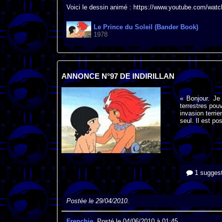
Voici le dessin animé : https://www.youtube.com/w
Le Prince du Soleil (Bander Book)
1978
ANNONCE N°97 DE INDIRILLAN
« Bonjour. Je 
terrestres pou
invasion terrie
seul. Il est po
1 suggest
Postée le 29/04/2010.
Frenchie
, Posté le 04/06/2010 à 01:45.