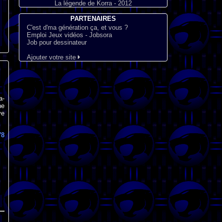
La légende de Korra - 2012
PARTENAIRES
C'est d'ma génération ça, et vous ?
Emploi Jeux vidéos - Jobsora
Job pour dessinateur
Ajouter votre site
a-
ne
ve
78