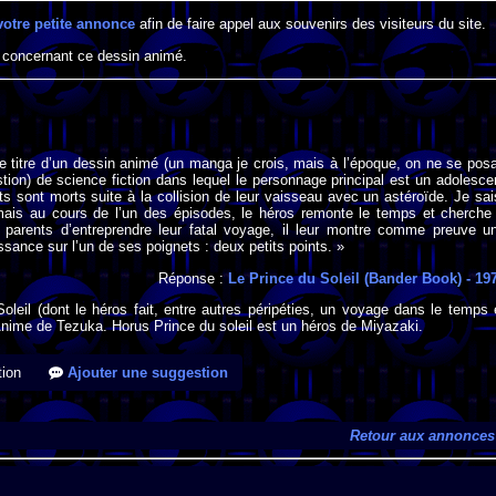
votre petite annonce
afin de faire appel aux souvenirs des visiteurs du site.
 concernant ce dessin animé.
e titre d’un dessin animé (un manga je crois, mais à l’époque, on ne se posa
tion) de science fiction dans lequel le personnage principal est un adolesce
ts sont morts suite à la collision de leur vaisseau avec un astéroïde. Je sai
mais au cours de l’un des épisodes, le héros remonte le temps et cherche
 parents d’entreprendre leur fatal voyage, il leur montre comme preuve u
sance sur l’un de ses poignets : deux petits points. »
Réponse :
Le Prince du Soleil (Bander Book)
- 19
oleil (dont le héros fait, entre autres péripéties, un voyage dans le temps 
nime de Tezuka. Horus Prince du soleil est un héros de Miyazaki.
ion
Ajouter une suggestion
Retour aux annonces