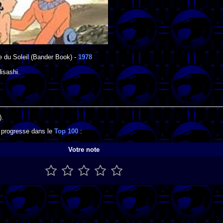
e du Soleil
(Bander Book) -
1978
isashi
.
).
l progresse dans le
Top 100
:
Votre note