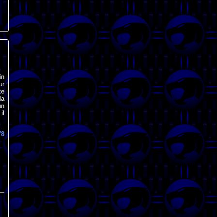
in
ur
te
la
un
il
78