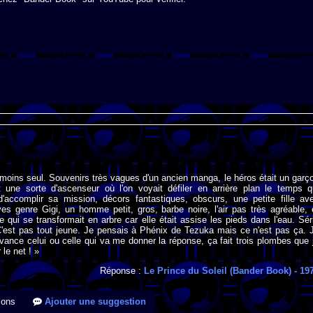
oins seul. Souvenirs très vagues d'un ancien manga, le héros était un garç
t une sorte d'ascenseur où l'on voyait défiler en arrière plan le temps q
 d'accomplir sa mission, décors fantastiques, obscurs, une petite fille av
s genre Gigi, un homme petit, gros, barbe noire, l'air pas très agréable, 
e qui se transformait en arbre car elle était assise les pieds dans l'eau. Sér
C'est pas tout jeune. Je pensais à Phénix de Tezuka mais ce n'est pas ça. 
vance celui ou celle qui va me donner la réponse, ça fait trois plombes que 
le net ! »
Réponse :
Le Prince du Soleil (Bander Book)
- 19
ions
Ajouter une suggestion