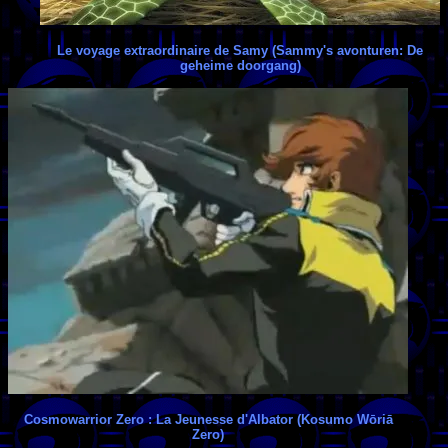
Le voyage extraordinaire de Samy (Sammy's avonturen: De
geheime doorgang)
Cosmowarrior Zero : La Jeunesse d'Albator (Kosumo Wōriā
Zero)