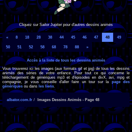
Cliquez sur Sailor Jupiter pour d'autres dessins animés
«
8
18
28
38
44
45
46
47
48
49
50
51
52
58
68
78
88
»
Accès à la liste de tous les dessins animés
Vous trouverez ici les images (aux formats gif et jpg) de tous les dessins
animés des séries de votre enfance. Pour tout ce qui concerne le
téléchargement de génériques mp3 et d'épisodes en divX, avi, mpg et
compagnie, je vous conseille d'aller faire un tour sur la
page des
génériques
ou dans
les liens
.
albator.com.fr
Images Dessins Animés - Page 48