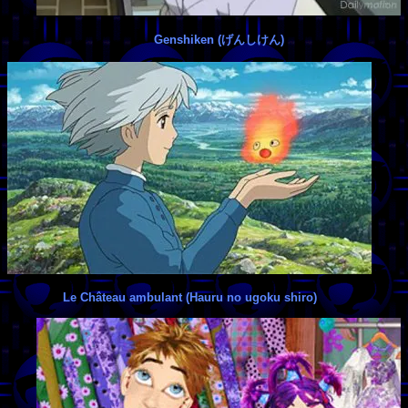
Genshiken (げんしけん)
Le Château ambulant (Hauru no ugoku shiro)