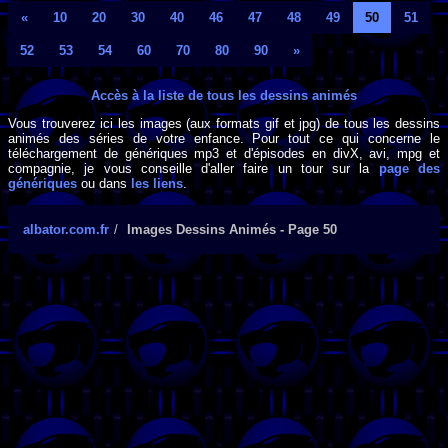
«
10
20
30
40
46
47
48
49
50
51
52
53
54
60
70
80
90
»
Accès à la liste de tous les dessins animés
Vous trouverez ici les images (aux formats gif et jpg) de tous les dessins
animés des séries de votre enfance. Pour tout ce qui concerne le
téléchargement de génériques mp3 et d'épisodes en divX, avi, mpg et
compagnie, je vous conseille d'aller faire un tour sur la
page des
génériques
ou dans
les liens
.
albator.com.fr
Images Dessins Animés - Page 50